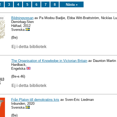
2
3
4
5
6
7
8
Nästa »
Bildningsresan
av Pa Modou Badjie, Ebba Witt-Brattström, Nicklas Lu
Demirbag-Sten
Häftad, 2012
Svenska
(Be)
Ej i detta bibliotek
The Organisation of Knowledge in Victorian Britain
av Daunton Martin
Hardback,
Engelska
(Be-e.46)
Ej i detta bibliotek
Från Platon till demokratins kris
av Sven-Eric Liedman
Inbunden, 2020
Svenska
(Be)