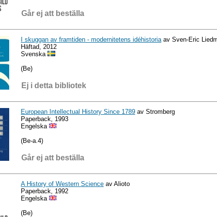
Går ej att beställa
I skuggan av framtiden - modernitetens idéhistoria
av Sven-Eric Lied
Häftad, 2012
Svenska
(Be)
Ej i detta bibliotek
European Intellectual History Since 1789
av Stromberg
Paperback, 1993
Engelska
(Be-a.4)
Går ej att beställa
A History of Western Science
av Alioto
Paperback, 1992
Engelska
(Be)