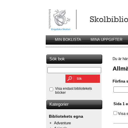
MIN BOKLISTA
MINA UPPGIFTER
Sök bok
Du är hä
Allmä
Förfina 
Visa endast bibliotekets
böcker
Sida 1 a
Kategorier
Visa 
Bibliotekets egna
+
Adventure