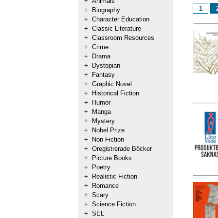
+
Animals
1
+
Biography
+
Character Education
+
Classic Literature
+
Classroom Resources
+
Crime
+
Drama
+
Dystopian
+
Fantasy
+
Graphic Novel
+
Historical Fiction
+
Humor
+
Manga
+
Mystery
+
Nobel Prize
+
Non Fiction
+
Oregistrerade Böcker
+
Picture Books
+
Poetry
+
Realistic Fiction
+
Romance
+
Scary
+
Science Fiction
+
SEL