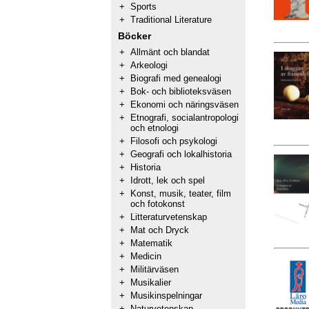
+
Sports
+
Traditional Literature
Böcker
+
Allmänt och blandat
+
Arkeologi
+
Biografi med genealogi
+
Bok- och biblioteksväsen
+
Ekonomi och näringsväsen
+
Etnografi, socialantropologi
och etnologi
+
Filosofi och psykologi
+
Geografi och lokalhistoria
+
Historia
+
Idrott, lek och spel
+
Konst, musik, teater, film
och fotokonst
+
Litteraturvetenskap
+
Mat och Dryck
+
Matematik
+
Medicin
+
Militärväsen
+
Musikalier
+
Musikinspelningar
+
Naturvetenskap