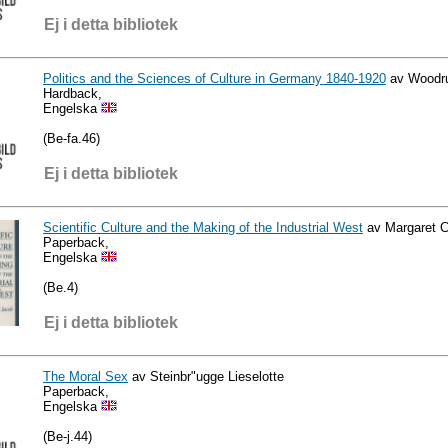
Ej i detta bibliotek
Politics and the Sciences of Culture in Germany 1840-1920
av Woodru
Hardback,
Engelska
(Be-fa.46)
Ej i detta bibliotek
Scientific Culture and the Making of the Industrial West
av Margaret 
Paperback,
Engelska
(Be.4)
Ej i detta bibliotek
The Moral Sex
av Steinbr"ugge Lieselotte
Paperback,
Engelska
(Be-j.44)