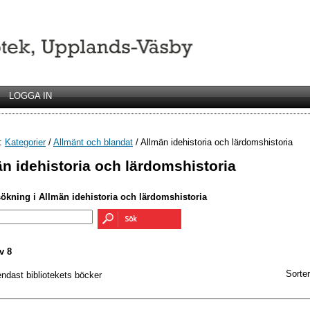
LOGGA IN
r:
Kategorier
/
Allmänt och blandat
/ Allmän idehistoria och lärdomshistoria
n idehistoria och lärdomshistoria
sökning i Allmän idehistoria och lärdomshistoria
v 8
Sorter
endast bibliotekets böcker