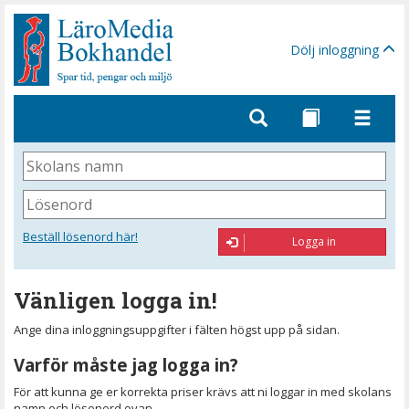
Gå
till
sidinnehåll
Dölj inloggning
Skolans
namn
Lösenord
Beställ lösenord här!
Logga in
Vänligen logga in!
Ange dina inloggningsuppgifter i fälten högst upp på sidan.
Varför måste jag logga in?
För att kunna ge er korrekta priser krävs att ni loggar in med skolans
namn och lösenord ovan.