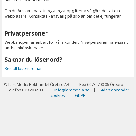
Om du önskar spara inloggningsuppgifterna så görs detta i din
webbläsare. Kontakta IT-ansvarig på skolan om det ej fungerar.
Privatpersoner
Webbshopen är enbart för våra kunder. Privatpersoner hänvisas till
andra inköpskanaler.
Saknar du lösenord?
Beställ lösenord här!
© LäroMedia Bokhandel Örebro AB
|
Box 6073, 700 06 Örebro
|
Telefon 019-20 69 00
|
info@laromedia.se
|
Sidan använder
cookies
|
GDPR