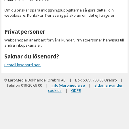
Om du önskar spara inloggningsuppgifterna så görs detta i din
webbläsare. Kontakta IT-ansvarig på skolan om det ej fungerar.
Privatpersoner
Webbshopen är enbart för våra kunder. Privatpersoner hänvisas till
andra inköpskanaler.
Saknar du lösenord?
Beställ lösenord här!
© LäroMedia Bokhandel Örebro AB
|
Box 6073, 700 06 Örebro
|
Telefon 019-20 69 00
|
info@laromedia.se
|
Sidan använder
cookies
|
GDPR