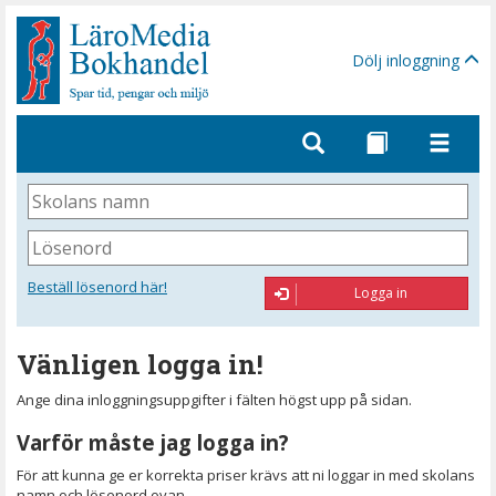
Gå
till
sidinnehåll
Dölj inloggning
Skolans
namn
Lösenord
Beställ lösenord här!
Logga in
Vänligen logga in!
Ange dina inloggningsuppgifter i fälten högst upp på sidan.
Varför måste jag logga in?
För att kunna ge er korrekta priser krävs att ni loggar in med skolans
namn och lösenord ovan.