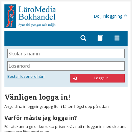
Gå
till
sidinnehåll
Dölj inloggning
Skolans
namn
Lösenord
Beställ lösenord här!
Logga in
Vänligen logga in!
Ange dina inloggningsuppgifter i fälten högst upp på sidan.
Varför måste jag logga in?
För att kunna ge er korrekta priser krävs att ni loggar in med skolans
namn och lösenord ovan.