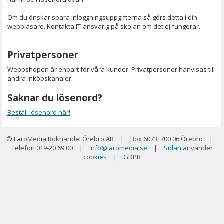
Om du önskar spara inloggningsuppgifterna så görs detta i din
webbläsare. Kontakta IT-ansvarig på skolan om det ej fungerar.
Privatpersoner
Webbshopen är enbart för våra kunder. Privatpersoner hänvisas till
andra inköpskanaler.
Saknar du lösenord?
Beställ lösenord här!
© LäroMedia Bokhandel Örebro AB
|
Box 6073, 700 06 Örebro
|
Telefon 019-20 69 00
|
info@laromedia.se
|
Sidan använder
cookies
|
GDPR