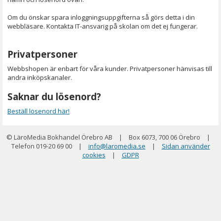
Om du önskar spara inloggningsuppgifterna så görs detta i din
webbläsare. Kontakta IT-ansvarig på skolan om det ej fungerar.
Privatpersoner
Webbshopen är enbart för våra kunder. Privatpersoner hänvisas till
andra inköpskanaler.
Saknar du lösenord?
Beställ lösenord här!
© LäroMedia Bokhandel Örebro AB
|
Box 6073, 700 06 Örebro
|
Telefon 019-20 69 00
|
info@laromedia.se
|
Sidan använder
cookies
|
GDPR