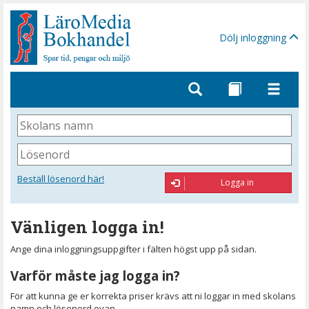
Gå
till
sidinnehåll
Dölj inloggning
Skolans
namn
Lösenord
Beställ lösenord här!
Logga in
Vänligen logga in!
Ange dina inloggningsuppgifter i fälten högst upp på sidan.
Varför måste jag logga in?
För att kunna ge er korrekta priser krävs att ni loggar in med skolans
namn och lösenord ovan.