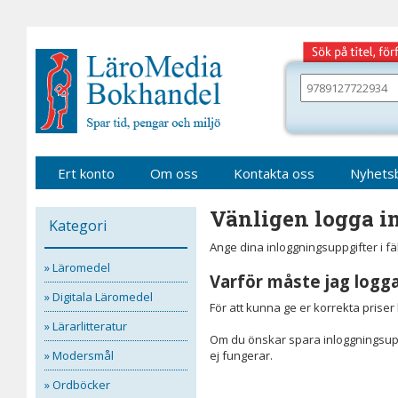
Gå
till
sidinnehåll
Sök
bland
alla
våra
böcker
Ert konto
Om oss
Kontakta oss
Nyhets
Vänligen logga in
Kategori
Ange dina inloggningsuppgifter i f
» Läromedel
Varför måste jag logga
» Digitala Läromedel
För att kunna ge er korrekta prise
» Lärarlitteratur
Om du önskar spara inloggningsupp
» Modersmål
ej fungerar.
» Ordböcker