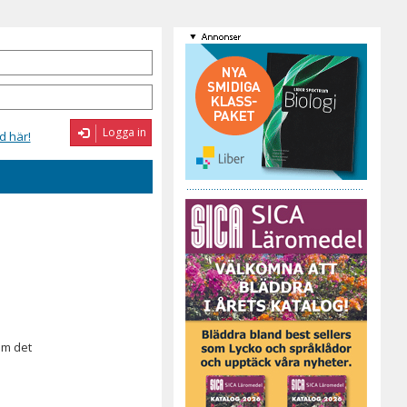
Logga in
d här!
om det