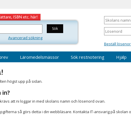
Skolans
namn
Lösenord
Avancerad sökning
Beställ lösenor
brev
Läromedelsmässor
Sök restnotering
Hjälp
!
älten högst upp på sidan.
 in?
r krävs att ni loggar in med skolans namn och lösenord ovan.
gifterna så görs detta i din webbläsare. Kontakta IT-ansvarig på skolan 