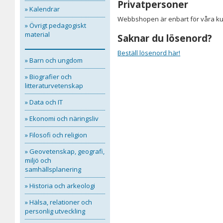
Privatpersoner
» Kalendrar
Webbshopen är enbart för våra kun
» Övrigt pedagogiskt
material
Saknar du lösenord?
Beställ lösenord här!
» Barn och ungdom
» Biografier och
litteraturvetenskap
» Data och IT
» Ekonomi och näringsliv
» Filosofi och religion
» Geovetenskap, geografi,
miljö och
samhällsplanering
» Historia och arkeologi
» Hälsa, relationer och
personlig utveckling