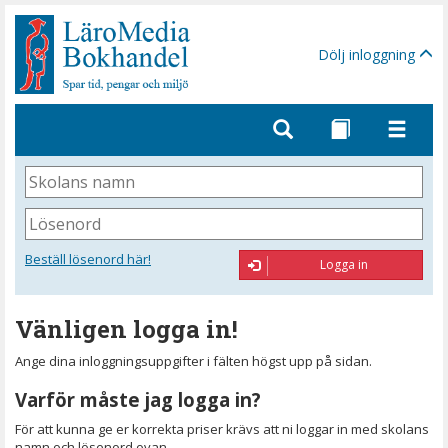
Gå
till
sidinnehåll
Dölj inloggning
Skolans
namn
Lösenord
Beställ lösenord här!
Logga in
Vänligen logga in!
Ange dina inloggningsuppgifter i fälten högst upp på sidan.
Varför måste jag logga in?
För att kunna ge er korrekta priser krävs att ni loggar in med skolans
namn och lösenord ovan.