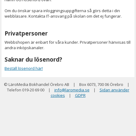
Om du önskar spara inloggningsuppgifterna så görs detta i din
webbläsare. Kontakta IT-ansvarig på skolan om det ej fungerar.
Privatpersoner
Webbshopen är enbart för våra kunder. Privatpersoner hänvisas till
andra inköpskanaler.
Saknar du lösenord?
Beställ lösenord här!
© LäroMedia Bokhandel Örebro AB
|
Box 6073, 700 06 Örebro
|
Telefon 019-20 69 00
|
info@laromedia.se
|
Sidan använder
cookies
|
GDPR