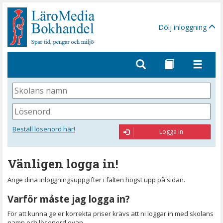
Gå
till
sidinnehåll
Dölj inloggning
Skolans
namn
Lösenord
Beställ lösenord här!
Logga in
Vänligen logga in!
Ange dina inloggningsuppgifter i fälten högst upp på sidan.
Varför måste jag logga in?
För att kunna ge er korrekta priser krävs att ni loggar in med skolans
namn och lösenord ovan.