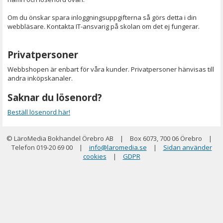
Om du önskar spara inloggningsuppgifterna så görs detta i din
webbläsare. Kontakta IT-ansvarig på skolan om det ej fungerar.
Privatpersoner
Webbshopen är enbart för våra kunder. Privatpersoner hänvisas till
andra inköpskanaler.
Saknar du lösenord?
Beställ lösenord här!
© LäroMedia Bokhandel Örebro AB
|
Box 6073, 700 06 Örebro
|
Telefon 019-20 69 00
|
info@laromedia.se
|
Sidan använder
cookies
|
GDPR