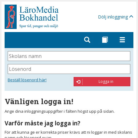
Gå
till
sidinnehåll
Dölj inloggning
Skolans
namn
Lösenord
Beställ lösenord här!
Logga in
Vänligen logga in!
Ange dina inloggningsuppgifter i fälten högst upp på sidan.
Varför måste jag logga in?
För att kunna ge er korrekta priser krävs att ni loggar in med skolans
namn och lösenord ovan.