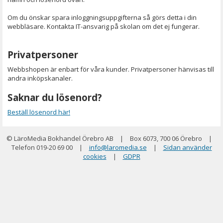
Om du önskar spara inloggningsuppgifterna så görs detta i din
webbläsare. Kontakta IT-ansvarig på skolan om det ej fungerar.
Privatpersoner
Webbshopen är enbart för våra kunder. Privatpersoner hänvisas till
andra inköpskanaler.
Saknar du lösenord?
Beställ lösenord här!
© LäroMedia Bokhandel Örebro AB
|
Box 6073, 700 06 Örebro
|
Telefon 019-20 69 00
|
info@laromedia.se
|
Sidan använder
cookies
|
GDPR