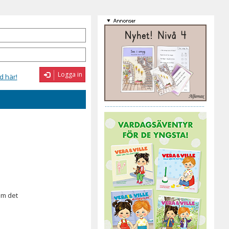
Logga in
d här!
om det