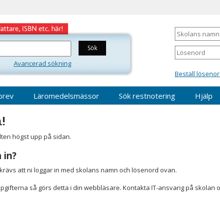
Skolans
namn
Lösenord
Avancerad sökning
Beställ lösenor
brev
Läromedelsmässor
Sök restnotering
Hjälp
!
älten högst upp på sidan.
 in?
r krävs att ni loggar in med skolans namn och lösenord ovan.
gifterna så görs detta i din webbläsare. Kontakta IT-ansvarig på skolan 