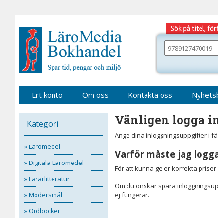
Gå
till
sidinnehåll
Sök
bland
alla
våra
böcker
Ert konto
Om oss
Kontakta oss
Nyhets
Vänligen logga in
Kategori
Ange dina inloggningsuppgifter i f
» Läromedel
Varför måste jag logga
» Digitala Läromedel
För att kunna ge er korrekta prise
» Lärarlitteratur
Om du önskar spara inloggningsupp
» Modersmål
ej fungerar.
» Ordböcker