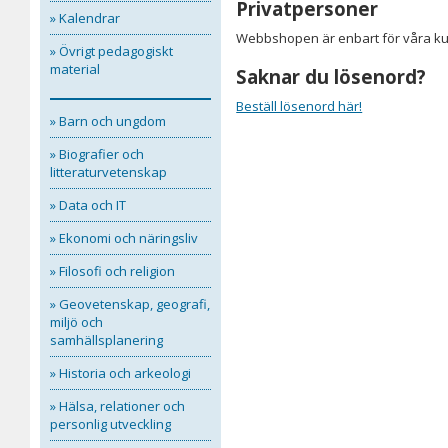
Privatpersoner
» Kalendrar
Webbshopen är enbart för våra kun
» Övrigt pedagogiskt
material
Saknar du lösenord?
Beställ lösenord här!
» Barn och ungdom
» Biografier och
litteraturvetenskap
» Data och IT
» Ekonomi och näringsliv
» Filosofi och religion
» Geovetenskap, geografi,
miljö och
samhällsplanering
» Historia och arkeologi
» Hälsa, relationer och
personlig utveckling