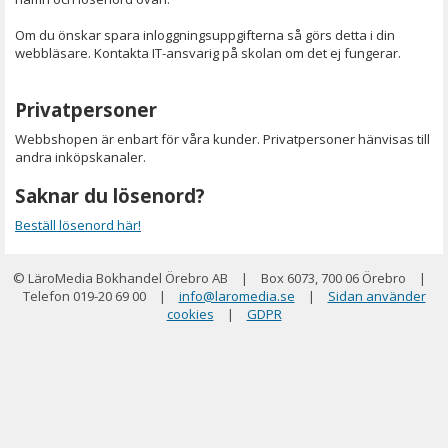
Om du önskar spara inloggningsuppgifterna så görs detta i din
webbläsare. Kontakta IT-ansvarig på skolan om det ej fungerar.
Privatpersoner
Webbshopen är enbart för våra kunder. Privatpersoner hänvisas till
andra inköpskanaler.
Saknar du lösenord?
Beställ lösenord här!
© LäroMedia Bokhandel Örebro AB
|
Box 6073, 700 06 Örebro
|
Telefon 019-20 69 00
|
info@laromedia.se
|
Sidan använder
cookies
|
GDPR