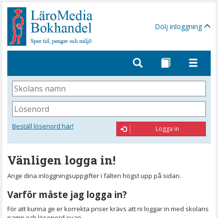
Gå
till
sidinnehåll
Dölj inloggning
Skolans
namn
Lösenord
Beställ lösenord här!
Logga in
Vänligen logga in!
Ange dina inloggningsuppgifter i fälten högst upp på sidan.
Varför måste jag logga in?
För att kunna ge er korrekta priser krävs att ni loggar in med skolans
namn och lösenord ovan.