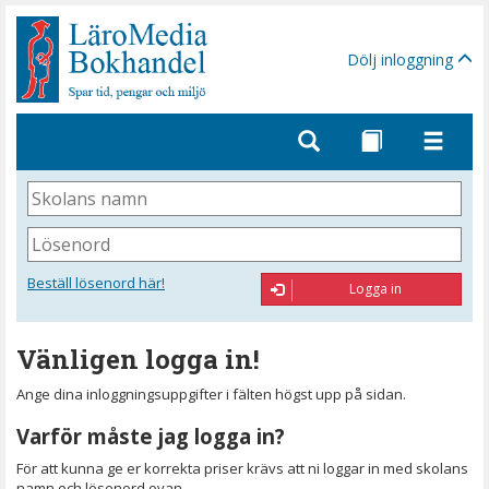
Gå
till
sidinnehåll
Dölj inloggning
Skolans
namn
Lösenord
Beställ lösenord här!
Logga in
Vänligen logga in!
Ange dina inloggningsuppgifter i fälten högst upp på sidan.
Varför måste jag logga in?
För att kunna ge er korrekta priser krävs att ni loggar in med skolans
namn och lösenord ovan.