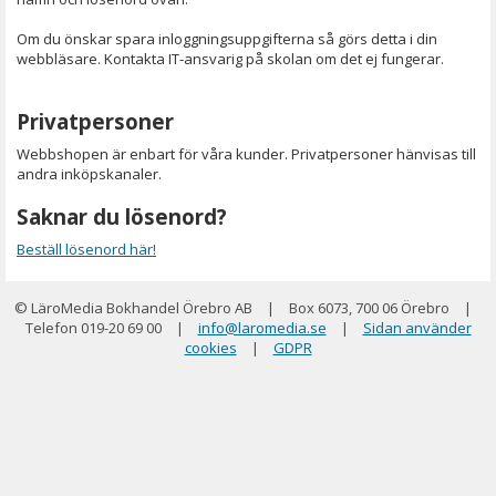
Om du önskar spara inloggningsuppgifterna så görs detta i din
webbläsare. Kontakta IT-ansvarig på skolan om det ej fungerar.
Privatpersoner
Webbshopen är enbart för våra kunder. Privatpersoner hänvisas till
andra inköpskanaler.
Saknar du lösenord?
Beställ lösenord här!
© LäroMedia Bokhandel Örebro AB
|
Box 6073, 700 06 Örebro
|
Telefon 019-20 69 00
|
info@laromedia.se
|
Sidan använder
cookies
|
GDPR