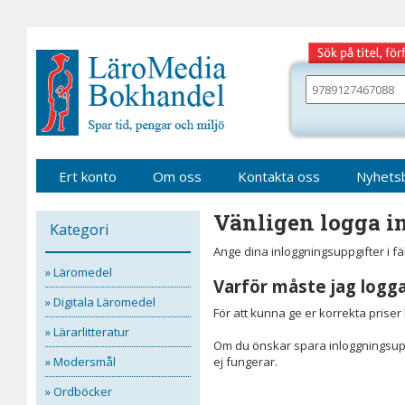
Gå
till
sidinnehåll
Sök
bland
alla
våra
böcker
Ert konto
Om oss
Kontakta oss
Nyhets
Vänligen logga in
Kategori
Ange dina inloggningsuppgifter i f
» Läromedel
Varför måste jag logga
» Digitala Läromedel
För att kunna ge er korrekta prise
» Lärarlitteratur
Om du önskar spara inloggningsupp
» Modersmål
ej fungerar.
» Ordböcker