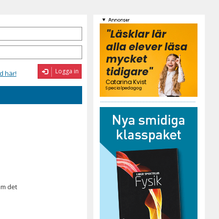
Logga in
d här!
om det