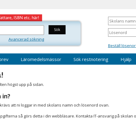
Skolans
namn
Lösenord
Avancerad sökning
Beställ lösenor
brev
Läromedelsmässor
Sök restnotering
Hjälp
!
älten högst upp på sidan.
 in?
r krävs att ni loggar in med skolans namn och lösenord ovan.
gifterna så görs detta i din webbläsare. Kontakta IT-ansvarig på skolan 