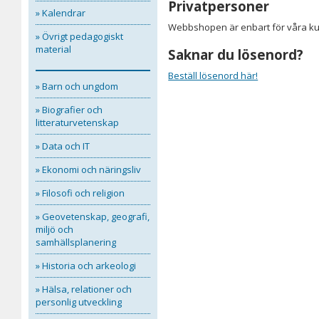
Privatpersoner
» Kalendrar
Webbshopen är enbart för våra kun
» Övrigt pedagogiskt
material
Saknar du lösenord?
Beställ lösenord här!
» Barn och ungdom
» Biografier och
litteraturvetenskap
» Data och IT
» Ekonomi och näringsliv
» Filosofi och religion
» Geovetenskap, geografi,
miljö och
samhällsplanering
» Historia och arkeologi
» Hälsa, relationer och
personlig utveckling