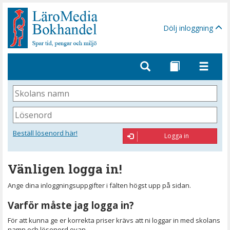
Gå
till
sidinnehåll
Dölj inloggning
Skolans
namn
Lösenord
Beställ lösenord här!
Logga in
Vänligen logga in!
Ange dina inloggningsuppgifter i fälten högst upp på sidan.
Varför måste jag logga in?
För att kunna ge er korrekta priser krävs att ni loggar in med skolans
namn och lösenord ovan.