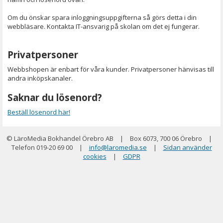
Om du önskar spara inloggningsuppgifterna så görs detta i din
webbläsare. Kontakta IT-ansvarig på skolan om det ej fungerar.
Privatpersoner
Webbshopen är enbart för våra kunder. Privatpersoner hänvisas till
andra inköpskanaler.
Saknar du lösenord?
Beställ lösenord här!
© LäroMedia Bokhandel Örebro AB
|
Box 6073, 700 06 Örebro
|
Telefon 019-20 69 00
|
info@laromedia.se
|
Sidan använder
cookies
|
GDPR