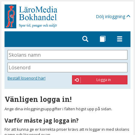
Gå
till
sidinnehåll
Dölj inloggning
Skolans
namn
Lösenord
Beställ lösenord här!
Logga in
Vänligen logga in!
Ange dina inloggningsuppgifter i fälten högst upp på sidan.
Varför måste jag logga in?
För att kunna ge er korrekta priser krävs att ni loggar in med skolans
namn och lösenord ovan.