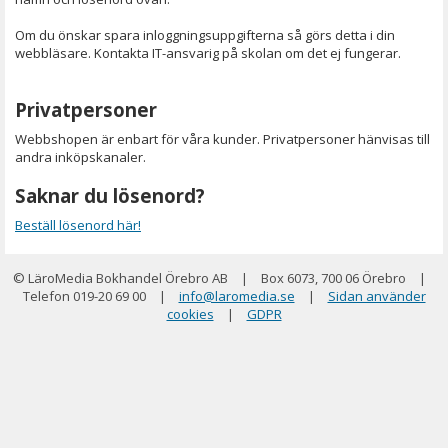
Om du önskar spara inloggningsuppgifterna så görs detta i din
webbläsare. Kontakta IT-ansvarig på skolan om det ej fungerar.
Privatpersoner
Webbshopen är enbart för våra kunder. Privatpersoner hänvisas till
andra inköpskanaler.
Saknar du lösenord?
Beställ lösenord här!
© LäroMedia Bokhandel Örebro AB
|
Box 6073, 700 06 Örebro
|
Telefon 019-20 69 00
|
info@laromedia.se
|
Sidan använder
cookies
|
GDPR