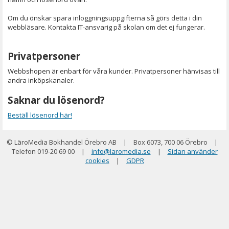
Om du önskar spara inloggningsuppgifterna så görs detta i din
webbläsare. Kontakta IT-ansvarig på skolan om det ej fungerar.
Privatpersoner
Webbshopen är enbart för våra kunder. Privatpersoner hänvisas till
andra inköpskanaler.
Saknar du lösenord?
Beställ lösenord här!
© LäroMedia Bokhandel Örebro AB
|
Box 6073, 700 06 Örebro
|
Telefon 019-20 69 00
|
info@laromedia.se
|
Sidan använder
cookies
|
GDPR