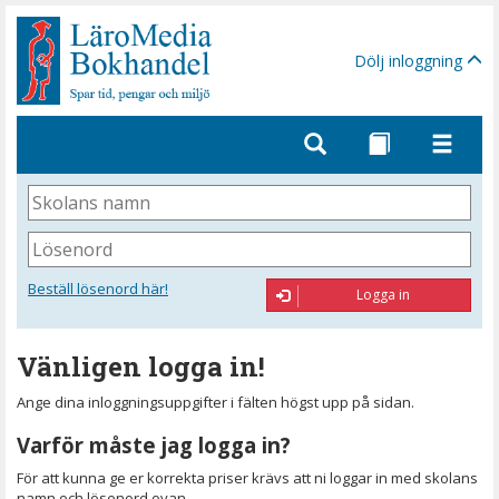
Gå
till
sidinnehåll
Dölj inloggning
Skolans
namn
Lösenord
Beställ lösenord här!
Logga in
Vänligen logga in!
Ange dina inloggningsuppgifter i fälten högst upp på sidan.
Varför måste jag logga in?
För att kunna ge er korrekta priser krävs att ni loggar in med skolans
namn och lösenord ovan.