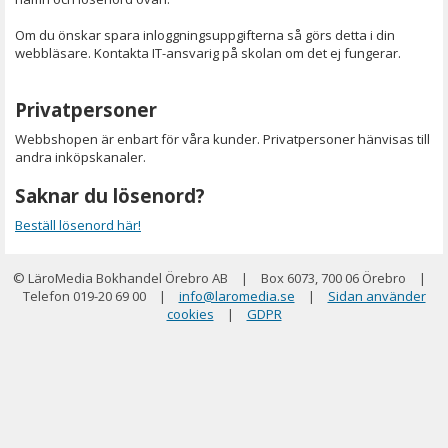
Om du önskar spara inloggningsuppgifterna så görs detta i din
webbläsare. Kontakta IT-ansvarig på skolan om det ej fungerar.
Privatpersoner
Webbshopen är enbart för våra kunder. Privatpersoner hänvisas till
andra inköpskanaler.
Saknar du lösenord?
Beställ lösenord här!
© LäroMedia Bokhandel Örebro AB
|
Box 6073, 700 06 Örebro
|
Telefon 019-20 69 00
|
info@laromedia.se
|
Sidan använder
cookies
|
GDPR