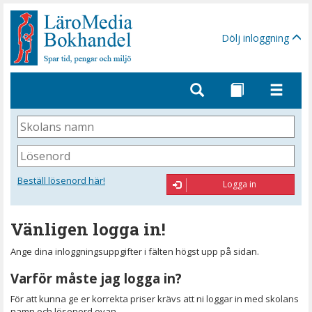
Gå
till
sidinnehåll
Dölj inloggning
Skolans
namn
Lösenord
Beställ lösenord här!
Logga in
Vänligen logga in!
Ange dina inloggningsuppgifter i fälten högst upp på sidan.
Varför måste jag logga in?
För att kunna ge er korrekta priser krävs att ni loggar in med skolans
namn och lösenord ovan.