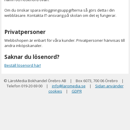
Om du önskar spara inloggningsuppgifterna så görs detta i din
webbläsare. Kontakta IT-ansvarig på skolan om det ej fungerar.
Privatpersoner
Webbshopen är enbart för våra kunder. Privatpersoner hänvisas till
andra inköpskanaler.
Saknar du lösenord?
Beställ lösenord här!
© LäroMedia Bokhandel Örebro AB
|
Box 6073, 700 06 Örebro
|
Telefon 019-20 69 00
|
info@laromedia.se
|
Sidan använder
cookies
|
GDPR