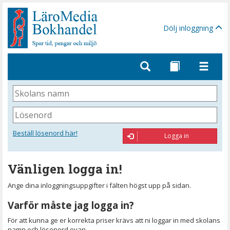
Gå
till
sidinnehåll
Dölj inloggning
Skolans
namn
Lösenord
Beställ lösenord här!
Logga in
Vänligen logga in!
Ange dina inloggningsuppgifter i fälten högst upp på sidan.
Varför måste jag logga in?
För att kunna ge er korrekta priser krävs att ni loggar in med skolans
namn och lösenord ovan.