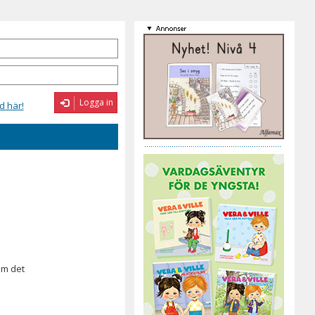
Logga in
d här!
om det