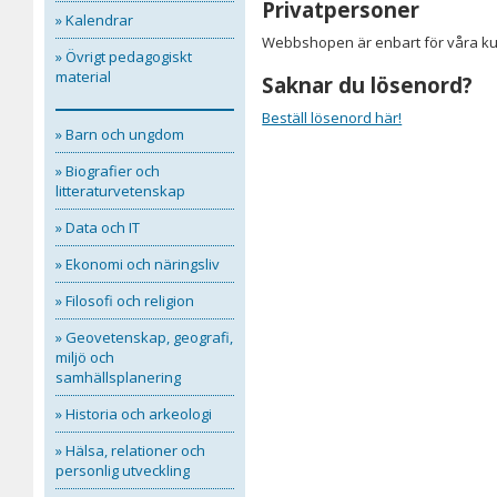
Privatpersoner
» Kalendrar
Webbshopen är enbart för våra kun
» Övrigt pedagogiskt
material
Saknar du lösenord?
Beställ lösenord här!
» Barn och ungdom
» Biografier och
litteraturvetenskap
» Data och IT
» Ekonomi och näringsliv
» Filosofi och religion
» Geovetenskap, geografi,
miljö och
samhällsplanering
» Historia och arkeologi
» Hälsa, relationer och
personlig utveckling