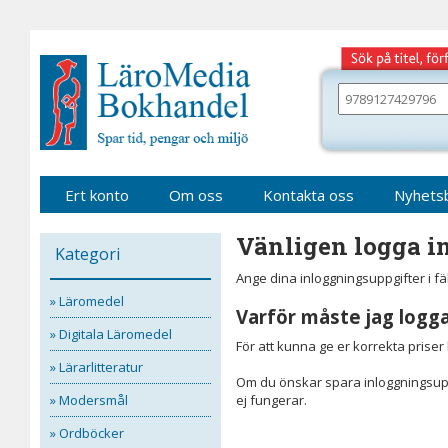
Gå
till
sidinnehåll
Sök
bland
alla
våra
böcker
Ert konto
Om oss
Kontakta oss
Nyhets
Vänligen logga in
Kategori
Ange dina inloggningsuppgifter i f
» Läromedel
Varför måste jag logga
» Digitala Läromedel
För att kunna ge er korrekta prise
» Lärarlitteratur
Om du önskar spara inloggningsupp
» Modersmål
ej fungerar.
» Ordböcker