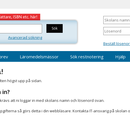
Skolans
namn
Lösenord
Avancerad sökning
Beställ lösenor
brev
Läromedelsmässor
Sök restnotering
Hjälp
!
älten högst upp på sidan.
 in?
r krävs att ni loggar in med skolans namn och lösenord ovan.
gifterna så görs detta i din webbläsare. Kontakta IT-ansvarig på skolan 