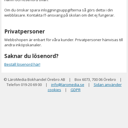
Om du önskar spara inloggningsuppgifterna så görs detta i din
webbläsare. Kontakta IT-ansvarig på skolan om det ej fungerar.
Privatpersoner
Webbshopen är enbart för våra kunder. Privatpersoner hänvisas till
andra inköpskanaler.
Saknar du lösenord?
Beställ lösenord här!
© LäroMedia Bokhandel Örebro AB
|
Box 6073, 700 06 Örebro
|
Telefon 019-20 69 00
|
info@laromedia.se
|
Sidan använder
cookies
|
GDPR