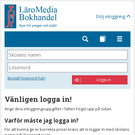
Gå
till
sidinnehåll
Dölj inloggning
Skolans
namn
Lösenord
Beställ lösenord här!
Logga in
Vänligen logga in!
Ange dina inloggningsuppgifter i fälten högst upp på sidan.
Varför måste jag logga in?
För att kunna ge er korrekta priser krävs att ni loggar in med skolans
namn och lösenord ovan.