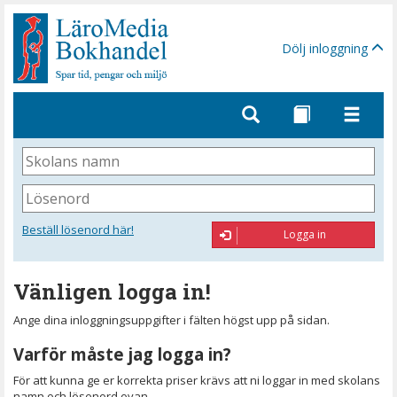
Gå
till
sidinnehåll
Dölj inloggning
Skolans
namn
Lösenord
Beställ lösenord här!
Logga in
Vänligen logga in!
Ange dina inloggningsuppgifter i fälten högst upp på sidan.
Varför måste jag logga in?
För att kunna ge er korrekta priser krävs att ni loggar in med skolans
namn och lösenord ovan.