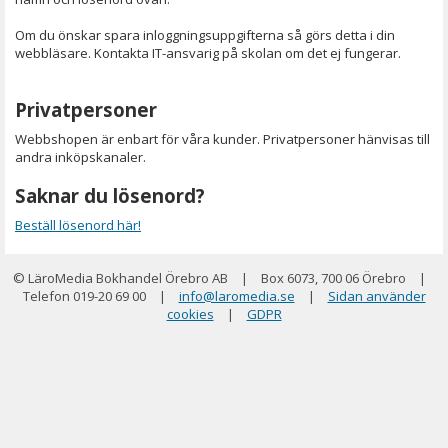
Om du önskar spara inloggningsuppgifterna så görs detta i din
webbläsare. Kontakta IT-ansvarig på skolan om det ej fungerar.
Privatpersoner
Webbshopen är enbart för våra kunder. Privatpersoner hänvisas till
andra inköpskanaler.
Saknar du lösenord?
Beställ lösenord här!
© LäroMedia Bokhandel Örebro AB
|
Box 6073, 700 06 Örebro
|
Telefon 019-20 69 00
|
info@laromedia.se
|
Sidan använder
cookies
|
GDPR