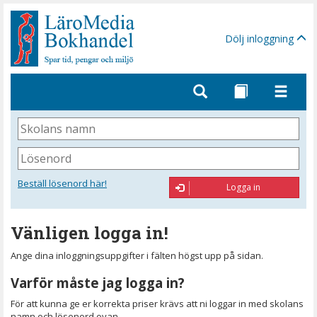
Gå
till
sidinnehåll
Dölj inloggning
Skolans
namn
Lösenord
Beställ lösenord här!
Logga in
Vänligen logga in!
Ange dina inloggningsuppgifter i fälten högst upp på sidan.
Varför måste jag logga in?
För att kunna ge er korrekta priser krävs att ni loggar in med skolans
namn och lösenord ovan.