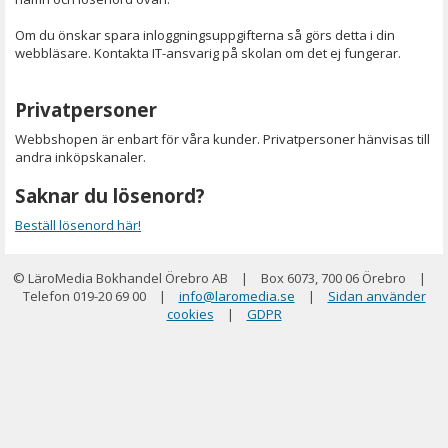
Om du önskar spara inloggningsuppgifterna så görs detta i din
webbläsare. Kontakta IT-ansvarig på skolan om det ej fungerar.
Privatpersoner
Webbshopen är enbart för våra kunder. Privatpersoner hänvisas till
andra inköpskanaler.
Saknar du lösenord?
Beställ lösenord här!
© LäroMedia Bokhandel Örebro AB
|
Box 6073, 700 06 Örebro
|
Telefon 019-20 69 00
|
info@laromedia.se
|
Sidan använder
cookies
|
GDPR