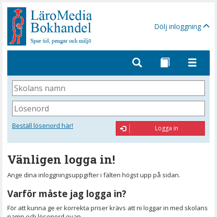
Gå
till
sidinnehåll
Dölj inloggning
Skolans
namn
Lösenord
Beställ lösenord här!
Logga in
Vänligen logga in!
Ange dina inloggningsuppgifter i fälten högst upp på sidan.
Varför måste jag logga in?
För att kunna ge er korrekta priser krävs att ni loggar in med skolans
namn och lösenord ovan.