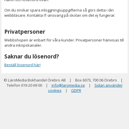
Om du önskar spara inloggningsuppgifterna så görs detta i din
webbläsare. Kontakta IT-ansvarig på skolan om det ej fungerar.
Privatpersoner
Webbshopen är enbart för våra kunder. Privatpersoner hänvisas till
andra inköpskanaler.
Saknar du lösenord?
Beställ lösenord här!
© LäroMedia Bokhandel Örebro AB
|
Box 6073, 700 06 Örebro
|
Telefon 019-20 69 00
|
info@laromedia.se
|
Sidan använder
cookies
|
GDPR