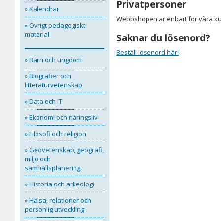
Privatpersoner
» Kalendrar
Webbshopen är enbart för våra kun
» Övrigt pedagogiskt
material
Saknar du lösenord?
Beställ lösenord här!
» Barn och ungdom
» Biografier och
litteraturvetenskap
» Data och IT
» Ekonomi och näringsliv
» Filosofi och religion
» Geovetenskap, geografi,
miljö och
samhällsplanering
» Historia och arkeologi
» Hälsa, relationer och
personlig utveckling