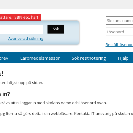
Skolans
namn
Lösenord
Avancerad sökning
Beställ lösenor
brev
Läromedelsmässor
Sök restnotering
Hjälp
!
älten högst upp på sidan.
 in?
r krävs att ni loggar in med skolans namn och lösenord ovan.
gifterna så görs detta i din webbläsare. Kontakta IT-ansvarig på skolan 