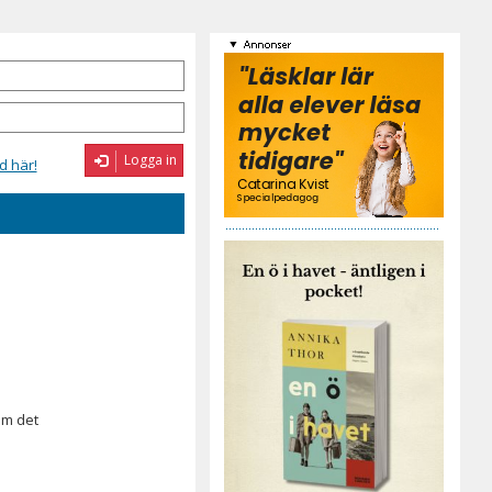
Logga in
d här!
om det