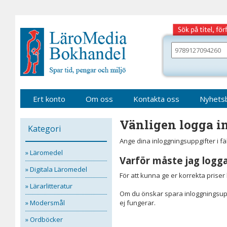
Gå
till
sidinnehåll
Sök
bland
alla
våra
böcker
Ert konto
Om oss
Kontakta oss
Nyhets
Vänligen logga in
Kategori
Ange dina inloggningsuppgifter i f
» Läromedel
Varför måste jag logga
» Digitala Läromedel
För att kunna ge er korrekta prise
» Lärarlitteratur
Om du önskar spara inloggningsupp
» Modersmål
ej fungerar.
» Ordböcker