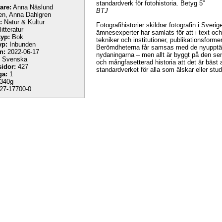
standardverk för fotohistoria. Betyg 5”
tare:
Anna Näslund
BTJ
en, Anna Dahlgren
:
Natur & Kultur
Fotografihistorier skildrar fotografin i Sverig
itteratur
ämnesexperter har samlats för att i text och 
yp:
Bok
tekniker och institutioner, publikationsform
yp:
Inbunden
Berömdheterna får samsas med de nyupptä
n:
2022-06-17
nydaningarna – men allt är byggt på den se
Svenska
och mångfasetterad historia att det är bäst att
sidor:
427
standardverket för alla som älskar eller stude
ga:
1
340g
27-17700-0