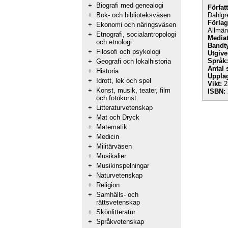
+
Biografi med genealogi
Förfat
+
Bok- och biblioteksväsen
Dahlgr
Förlag
+
Ekonomi och näringsväsen
Allmänl
+
Etnografi, socialantropologi
Mediat
och etnologi
Bandt
+
Filosofi och psykologi
Utgive
Språk:
+
Geografi och lokalhistoria
Antal 
+
Historia
Uppla
+
Idrott, lek och spel
Vikt:
2
+
Konst, musik, teater, film
ISBN:
och fotokonst
+
Litteraturvetenskap
+
Mat och Dryck
+
Matematik
+
Medicin
+
Militärväsen
+
Musikalier
+
Musikinspelningar
+
Naturvetenskap
+
Religion
+
Samhälls- och
rättsvetenskap
+
Skönlitteratur
+
Språkvetenskap