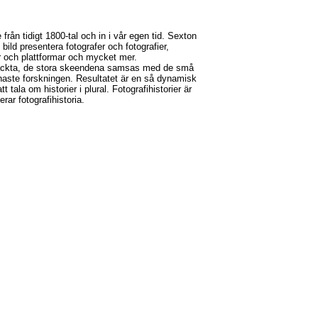
e från tidigt 1800-tal och in i vår egen tid. Sexton
bild presentera fotografer och fotografier,
er och plattformar och mycket mer.
ckta, de stora skeendena samsas med de små
naste forskningen. Resultatet är en så dynamisk
 tala om historier i plural. Fotografihistorier är
rar fotografihistoria.