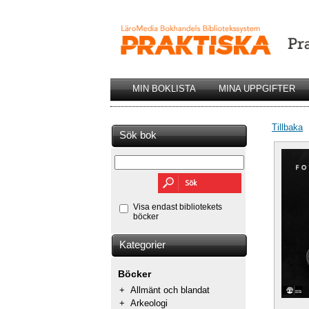
MIN BOKLISTA
MINA UPPGIFTER
Tillbaka
Sök bok
Visa endast bibliotekets
böcker
Kategorier
Böcker
+
Allmänt och blandat
+
Arkeologi