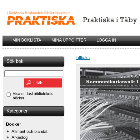
MIN BOKLISTA
MINA UPPGIFTER
LOGGA IN
Tillbaka
Sök bok
Visa endast bibliotekets
böcker
Kategorier
Böcker
+
Allmänt och blandat
+
Arkeologi