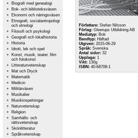
+
Biografi med genealogi
+
Bok- och biblioteksväsen
+
Ekonomi och näringsväsen
+
Etnografi, socialantropologi
Författare:
Stefan Nilsson
och etnologi
Förlag:
Gleerups Utbildning AB
+
Filosofi och psykologi
Mediatyp:
Bok
+
Geografi och lokalhistoria
Bandtyp:
Häftad
+
Historia
Utgiven:
2015-06-29
Språk:
Svenska
+
Idrott, lek och spel
Antal sidor:
32
+
Konst, musik, teater, film
Upplaga:
1
och fotokonst
Vikt:
130g
+
Litteraturvetenskap
ISBN:
40-68708-1
+
Mat och Dryck
+
Matematik
+
Medicin
+
Militärväsen
+
Musikalier
+
Musikinspelningar
+
Naturvetenskap
+
Religion
+
Samhälls- och
rättsvetenskap
+
Skönlitteratur
+
Språkvetenskap