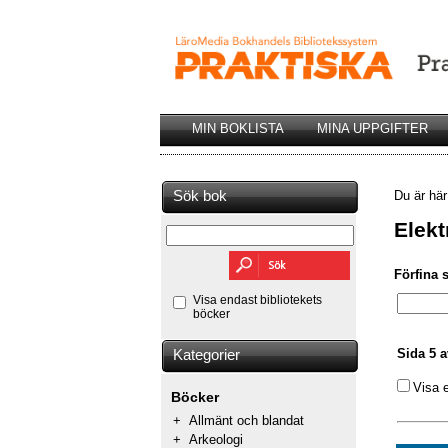
MIN BOKLISTA
MINA UPPGIFTER
Sök bok
Du är hä
Elekt
Förfina 
Visa endast bibliotekets
böcker
Sida 5 a
Kategorier
Visa 
Böcker
+
Allmänt och blandat
+
Arkeologi