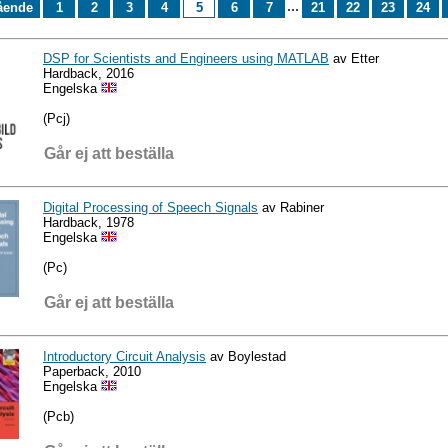
...
ående
1
2
3
4
5
6
7
21
22
23
24
DSP for Scientists and Engineers using MATLAB
av Etter
Hardback, 2016
Engelska
(Pcj)
Går ej att beställa
Digital Processing of Speech Signals
av Rabiner
Hardback, 1978
Engelska
(Pc)
Går ej att beställa
Introductory Circuit Analysis
av Boylestad
Paperback, 2010
Engelska
(Pcb)