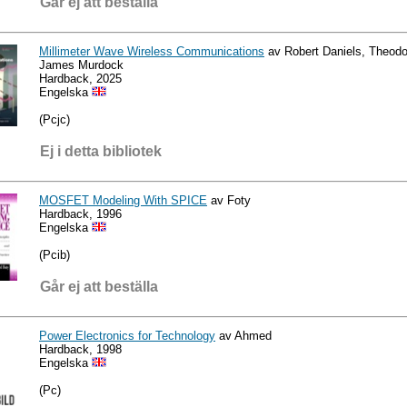
Går ej att beställa
Millimeter Wave Wireless Communications
av Robert Daniels, Theodo
James Murdock
Hardback, 2025
Engelska
(Pcjc)
Ej i detta bibliotek
MOSFET Modeling With SPICE
av Foty
Hardback, 1996
Engelska
(Pcib)
Går ej att beställa
Power Electronics for Technology
av Ahmed
Hardback, 1998
Engelska
(Pc)