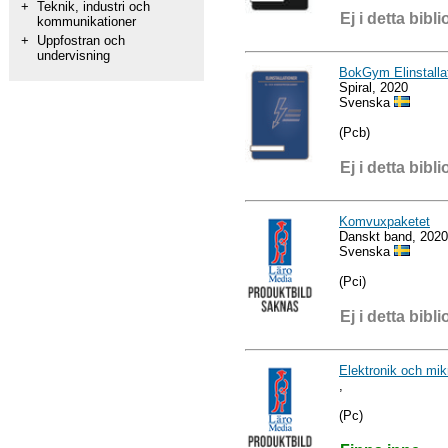
+
Teknik, industri och
Ej i detta bibli
kommunikationer
+
Uppfostran och
undervisning
BokGym Elinstalla
Spiral, 2020
Svenska
(Pcb)
Ej i detta bibli
Komvuxpaketet
Danskt band, 2020
Svenska
(Pci)
Ej i detta bibli
Elektronik och mik
,
(Pc)