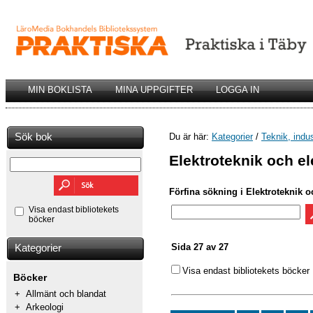
MIN BOKLISTA
MINA UPPGIFTER
LOGGA IN
Sök bok
Du är här:
Kategorier
/
Teknik, indu
Elektroteknik och el
Förfina sökning i Elektroteknik oc
Visa endast bibliotekets
böcker
Sida 27 av 27
Kategorier
Visa endast bibliotekets böcker
Böcker
+
Allmänt och blandat
+
Arkeologi