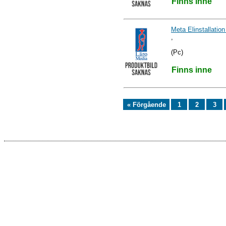
Finns inne
Meta Elinstallatio
,
(Pc)
Finns inne
« Förgående
1
2
3