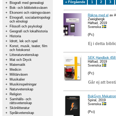
« Förgående
1
2
3
+
Biografi med genealogi
+
Bok- och biblioteksväsen
+
Ekonomi och näringsväsen
Räkna med el
av A
+
Etnografi, socialantropologi
Zweigbergk
och etnologi
Häftad, 2019
+
Filosofi och psykologi
Svenska
+
Geografi och lokalhistoria
(Pc)
+
Historia
+
Idrott, lek och spel
Ej i detta bibli
+
Konst, musik, teater, film
och fotokonst
+
Litteraturvetenskap
SEK Handbok 458 -
+
Mat och Dryck
Häftad, 2019
+
Matematik
Svenska
+
Medicin
(Pc)
+
Militärväsen
+
Musikalier
Går ej att best
+
Musikinspelningar
+
Naturvetenskap
+
Religion
BokGym Mekatron
+
Samhälls- och
Spiral, 2019
rättsvetenskap
Svenska
+
Skönlitteratur
(Pci)
+
Språkvetenskap