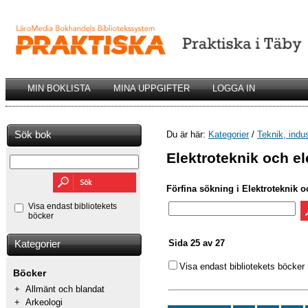
MIN BOKLISTA
MINA UPPGIFTER
LOGGA IN
Sök bok
Du är här:
Kategorier
/
Teknik, indu
Elektroteknik och el
Förfina sökning i Elektroteknik oc
Visa endast bibliotekets
böcker
Sida 25 av 27
Kategorier
Visa endast bibliotekets böcker
Böcker
+
Allmänt och blandat
+
Arkeologi