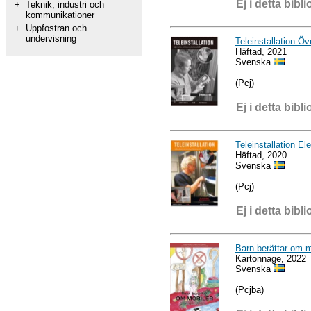
Ej i detta bibli
+
Teknik, industri och
kommunikationer
+
Uppfostran och
undervisning
Teleinstallation Ö
Häftad, 2021
Svenska
(Pcj)
Ej i detta bibli
Teleinstallation El
Häftad, 2020
Svenska
(Pcj)
Ej i detta bibli
Barn berättar om m
Kartonnage, 2022
Svenska
(Pcjba)