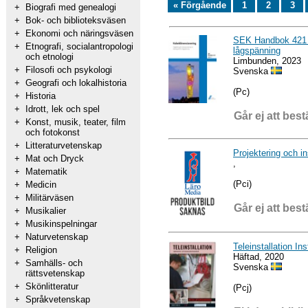
« Förgående
1
2
3
+
Biografi med genealogi
+
Bok- och biblioteksväsen
+
Ekonomi och näringsväsen
SEK Handbok 421 -
+
Etnografi, socialantropologi
lågspänning
och etnologi
Limbunden, 2023
+
Filosofi och psykologi
Svenska
+
Geografi och lokalhistoria
(Pc)
+
Historia
+
Idrott, lek och spel
Går ej att best
+
Konst, musik, teater, film
och fotokonst
+
Litteraturvetenskap
Projektering och i
+
Mat och Dryck
,
+
Matematik
(Pci)
+
Medicin
+
Militärväsen
Går ej att best
+
Musikalier
+
Musikinspelningar
+
Naturvetenskap
Teleinstallation In
+
Religion
Häftad, 2020
+
Samhälls- och
Svenska
rättsvetenskap
+
Skönlitteratur
(Pcj)
+
Språkvetenskap