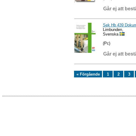
Går ej att best
Sek Hb 439 Dokumen
Limbunden,
Svenska
(Pc)
Går ej att best
« Förgående
1
2
3