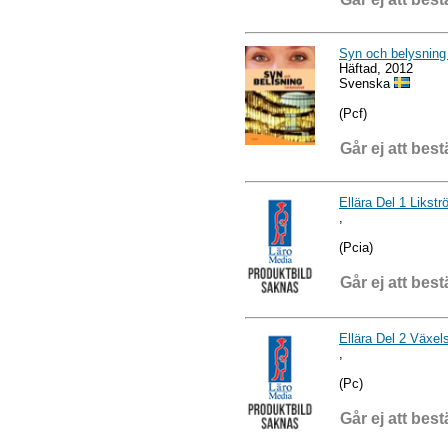
Syn och belysning 
Häftad, 2012
Svenska
(Pcf)
Går ej att best
Ellära Del 1 Likst
,
(Pcia)
Går ej att best
Ellära Del 2 Växel
,
(Pc)
Går ej att best