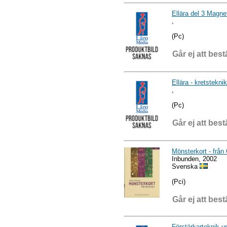
Ellära del 3 Magnet
,
(Pc)
Går ej att best
Ellära - kretsteknik
,
(Pc)
Går ej att best
Mönsterkort - från 
Inbunden, 2002
Svenska
(Pci)
Går ej att best
Förstärkarteknik u