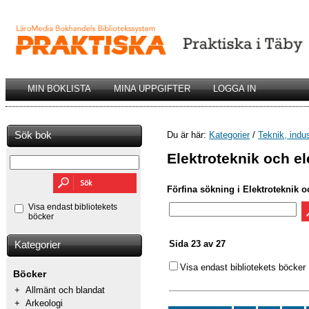
MIN BOKLISTA
MINA UPPGIFTER
LOGGA IN
Sök bok
Du är här:
Kategorier
/
Teknik, indu
Elektroteknik och el
Förfina sökning i Elektroteknik oc
Visa endast bibliotekets
böcker
Sida 23 av 27
Kategorier
Visa endast bibliotekets böcker
Böcker
+
Allmänt och blandat
+
Arkeologi