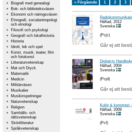
« Förgående
1
2
3
+
Biografi med genealogi
+
Bok- och biblioteksväsen
+
Ekonomi och näringsväsen
Radiokommunikatio
+
Etnografi, socialantropologi
Häftad, 2012
och etnologi
Svenska
+
Filosofi och psykologi
(Pcjc)
+
Geografi och lokalhistoria
+
Historia
Går ej att best
+
Idrott, lek och spel
+
Konst, musik, teater, film
och fotokonst
Digital-tv Handbok
+
Litteraturvetenskap
Häftad, 2004
+
Mat och Dryck
Svenska
+
Matematik
(Pcjd)
+
Medicin
+
Militärväsen
Går ej att best
+
Musikalier
+
Musikinspelningar
+
Naturvetenskap
Kulör & konstrast 
+
Religion
Häftad, 2009
+
Samhälls- och
Svenska
rättsvetenskap
(Pcf)
+
Skönlitteratur
+
Språkvetenskap