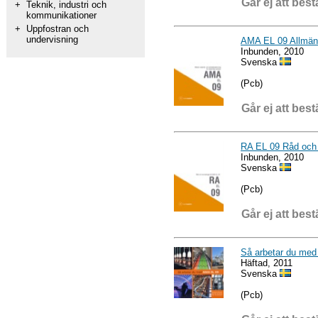
Går ej att best
+
Teknik, industri och
kommunikationer
+
Uppfostran och
undervisning
AMA EL 09 Allmän m
Inbunden, 2010
Svenska
(Pcb)
Går ej att best
RA EL 09 Råd och 
Inbunden, 2010
Svenska
(Pcb)
Går ej att best
Så arbetar du me
Häftad, 2011
Svenska
(Pcb)