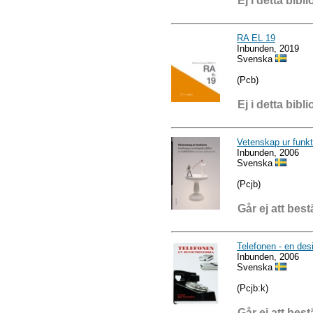
Ej i detta bibli
RA EL 19
Inbunden, 2019
Svenska
(Pcb)
Ej i detta bibli
Vetenskap ur funkt
Inbunden, 2006
Svenska
(Pcjb)
Går ej att best
Telefonen - en desi
Inbunden, 2006
Svenska
(Pcjb:k)
Går ej att best