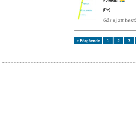
Svenska
(Pc)
Går ej att best
« Förgående
1
2
3