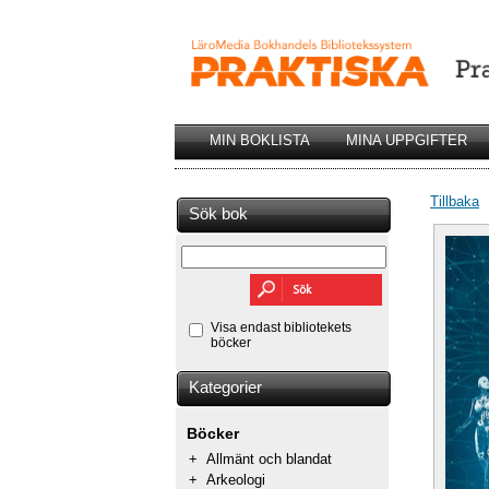
MIN BOKLISTA
MINA UPPGIFTER
Tillbaka
Sök bok
Visa endast bibliotekets
böcker
Kategorier
Böcker
+
Allmänt och blandat
+
Arkeologi