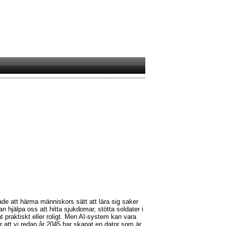
änade att härma människors sätt att lära sig saker
an hjälpa oss att hitta sjukdomar, stötta soldater i
 praktiskt eller roligt. Men AI-system kan vara
or att vi redan år 2045 har skapat en dator som är