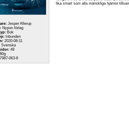
lika smart som alla mänskliga hjärnor till
tare:
Jesper Allerup
:
Nypon förlag
yp:
Bok
yp:
Inbunden
n:
2020-08-11
Svenska
sidor:
49
80g
7987-063-8