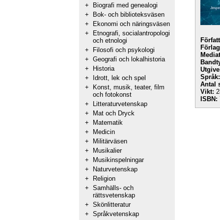
+
Biografi med genealogi
+
Bok- och biblioteksväsen
+
Ekonomi och näringsväsen
+
Etnografi, socialantropologi
Förfat
och etnologi
Förlag
+
Filosofi och psykologi
Mediat
+
Geografi och lokalhistoria
Bandt
+
Historia
Utgive
Språk:
+
Idrott, lek och spel
Antal 
+
Konst, musik, teater, film
Vikt:
2
och fotokonst
ISBN:
+
Litteraturvetenskap
+
Mat och Dryck
+
Matematik
+
Medicin
+
Militärväsen
+
Musikalier
+
Musikinspelningar
+
Naturvetenskap
+
Religion
+
Samhälls- och
rättsvetenskap
+
Skönlitteratur
+
Språkvetenskap