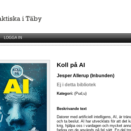
LOGGA IN
Koll på AI
Jesper Allerup (Inbunden)
Ej i detta bibliotek
Kategori:
(Pud,u)
Beskrivande text
Datorer med artificiell intelligens, AI, är tr
och ta beslut. AI har utvecklats för att det k
krig, hjälpa oss i vardagen och mycket annat
farliga om de används på fel sätt. En del tr