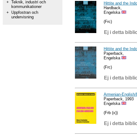
+
Teknik, industri och
Hittite and the In
kommunikationer
Hardback,
Engelska
+
Uppfostran och
undervisning
(Frc)
Ej i detta bibli
Hittite and the In
Paperback,
Engelska
(Frc)
Ej i detta bibli
Armenian-English/
Paperback, 1993
Engelska
(Frb (x))
Ej i detta bibli