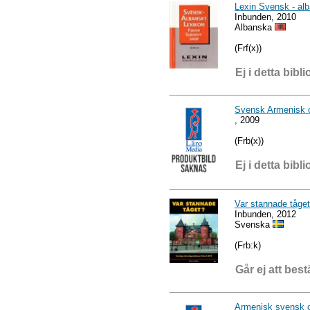
Lexin Svensk - alb
Inbunden, 2010
Albanska
(Frf(x))
Ej i detta bibli
Svensk Armenisk 
, 2009
(Frb(x))
Ej i detta bibli
Var stannade tåget
Inbunden, 2012
Svenska
(Frb:k)
Går ej att best
Armenisk svensk 