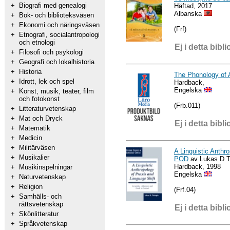
+
Biografi med genealogi
Häftad, 2017
Albanska
+
Bok- och biblioteksväsen
+
Ekonomi och näringsväsen
(Frf)
+
Etnografi, socialantropologi
och etnologi
Ej i detta bibli
+
Filosofi och psykologi
+
Geografi och lokalhistoria
+
Historia
The Phonology of 
+
Idrott, lek och spel
Hardback,
Engelska
+
Konst, musik, teater, film
och fotokonst
(Frb.011)
+
Litteraturvetenskap
+
Mat och Dryck
Ej i detta bibli
+
Matematik
+
Medicin
+
Militärväsen
A Linguistic Anthr
+
Musikalier
POD
av Lukas D Ts
Hardback, 1998
+
Musikinspelningar
Engelska
+
Naturvetenskap
+
Religion
(Frf.04)
+
Samhälls- och
rättsvetenskap
Ej i detta bibli
+
Skönlitteratur
+
Språkvetenskap