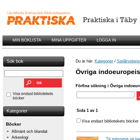
MIN BOKLISTA
MINA UPPGIFTER
LOGGA IN
Sök bok
Du är här:
Kategorier
/
Språkvetens
Övriga indoeuropei
Förfina sökning i Övriga indoeur
Visa endast bibliotekets
böcker
Sida 1 av 1
Kategorier
Visa endast bibliotekets böcker
Böcker
+
Allmänt och blandat
+
Arkeologi
Të mësojmë së ba