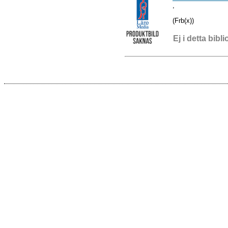
,
(Frb(x))
Ej i detta bibli