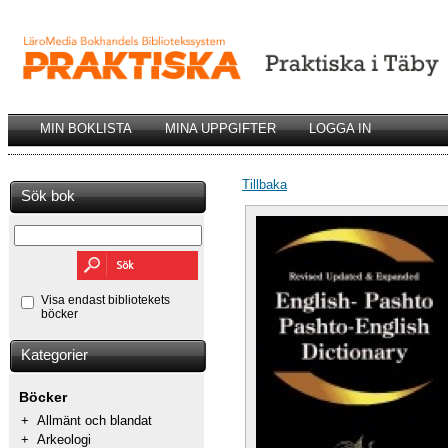
MIN BOKLISTA
MINA UPPGIFTER
LOGGA IN
Tillbaka
Sök bok
Visa endast bibliotekets
böcker
Kategorier
Böcker
+
Allmänt och blandat
+
Arkeologi