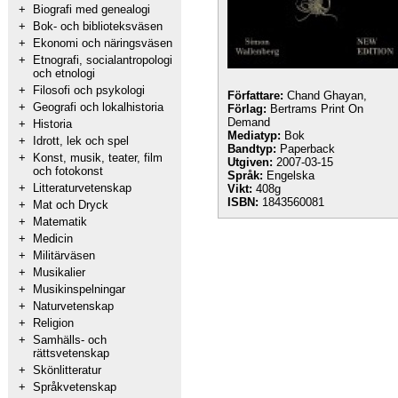
+
Biografi med genealogi
+
Bok- och biblioteksväsen
+
Ekonomi och näringsväsen
+
Etnografi, socialantropologi
och etnologi
+
Filosofi och psykologi
Författare:
Chand Ghayan,
+
Geografi och lokalhistoria
Förlag:
Bertrams Print On
Demand
+
Historia
Mediatyp:
Bok
+
Idrott, lek och spel
Bandtyp:
Paperback
+
Konst, musik, teater, film
Utgiven:
2007-03-15
och fotokonst
Språk:
Engelska
+
Litteraturvetenskap
Vikt:
408g
ISBN:
1843560081
+
Mat och Dryck
+
Matematik
+
Medicin
+
Militärväsen
+
Musikalier
+
Musikinspelningar
+
Naturvetenskap
+
Religion
+
Samhälls- och
rättsvetenskap
+
Skönlitteratur
+
Språkvetenskap