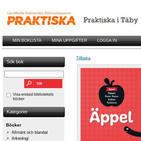
MIN BOKLISTA
MINA UPPGIFTER
LOGGA IN
Tillbaka
Sök bok
Visa endast bibliotekets
böcker
Kategorier
Böcker
+
Allmänt och blandat
+
Arkeologi