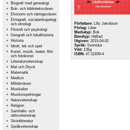
+
Biografi med genealogi
+
Bok- och biblioteksväsen
+
Ekonomi och näringsväsen
+
Etnografi, socialantropologi
Författare:
Lilly Jakobson
och etnologi
Förlag:
Liber
+
Filosofi och psykologi
Mediatyp:
Bok
+
Geografi och lokalhistoria
Bandtyp:
Häftad
+
Historia
Utgiven:
2015-04-02
Språk:
Svenska
+
Idrott, lek och spel
Vikt:
135g
+
Konst, musik, teater, film
ISBN:
47-11939-4
och fotokonst
+
Litteraturvetenskap
+
Mat och Dryck
+
Matematik
+
Medicin
+
Militärväsen
+
Musikalier
+
Musikinspelningar
+
Naturvetenskap
+
Religion
+
Samhälls- och
rättsvetenskap
+
Skönlitteratur
+
Språkvetenskap