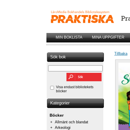
MIN BOKLISTA
MINA UPPGIFTER
Tillbaka
Sök bok
Visa endast bibliotekets
böcker
Kategorier
Böcker
+
Allmänt och blandat
+
Arkeologi