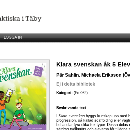
LOGGA IN
Klara svenskan åk 5 Elev
Pär Sahlin, Michaela Eriksson (Öv
Ej i detta bibliotek
Kategori:
(Fc.062)
Beskrivande text
I
Klara svenskan
byggs kunskap upp med hjä
progression, så kallad scaffolding eller väg
behandlar fyra olika texttyper. Dessa delas
särdrag tydliggörs och eleverna får tillägna s