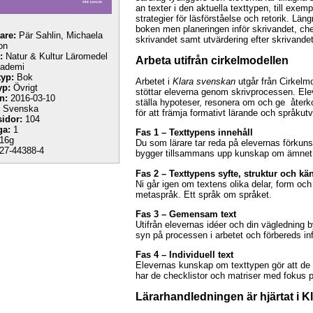
an texter i den aktuella texttypen, till exe
strategier för läsförståelse och retorik. Län
boken men planeringen inför skrivandet, ch
tare:
Pär Sahlin, Michaela
skrivandet samt utvärdering efter skrivande
on
:
Natur & Kultur Läromedel
Arbeta utifrån cirkelmodellen
kademi
yp:
Bok
Arbetet i
Klara svenskan
utgår från Cirkelm
yp:
Övrigt
stöttar eleverna genom skrivprocessen. Elev
n:
2016-03-10
ställa hypoteser, resonera om och ge återko
Svenska
för att främja formativt lärande och språkutv
sidor:
104
ga:
1
Fas 1 – Texttypens innehåll
16g
Du som lärare tar reda på elevernas förkun
27-44388-4
bygger tillsammans upp kunskap om ämnet o
Fas 2 – Texttypens syfte, struktur och k
Ni går igen om textens olika delar, form och
metaspråk. Ett språk om språket.
Fas 3 – Gemensam text
Utifrån elevernas idéer och din vägledning
syn på processen i arbetet och förbereds inf
Fas 4 – Individuell text
Elevernas kunskap om texttypen gör att de s
har de checklistor och matriser med fokus p
Lärarhandledningen är hjärtat i 