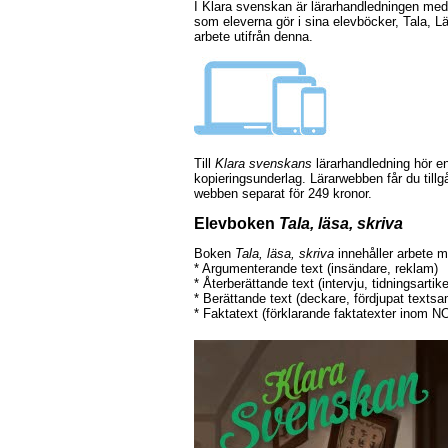
I Klara svenskan är lärarhandledningen med l
som eleverna gör i sina elevböcker, Tala, 
arbete utifrån denna.
Till
Klara svenskans
lärarhandledning hör en 
kopieringsunderlag. Lärarwebben får du tillg
webben separat för 249 kronor.
Elevboken
Tala, läsa, skriva
Boken
Tala, läsa, skriva
innehåller arbete m
* Argumenterande text (insändare, reklam)
* Återberättande text (intervju, tidningsartike
* Berättande text (deckare, fördjupat textsa
* Faktatext (förklarande faktatexter inom N