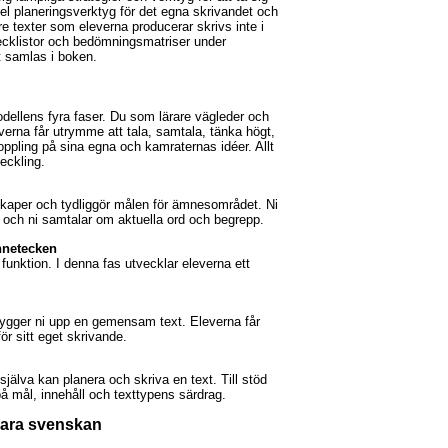
mpel planeringsverktyg för det egna skrivandet och
gre texter som eleverna producerar skrivs inte i
ecklistor och bedömningsmatriser under
t samlas i boken.
odellens fyra faser. Du som lärare vägleder och
erna får utrymme att tala, samtala, tänka högt,
ppling på sina egna och kamraternas idéer. Allt
eckling.
skaper och tydliggör målen för ämnesområdet. Ni
ch ni samtalar om aktuella ord och begrepp.
ännetecken
 funktion. I denna fas utvecklar eleverna ett
 bygger ni upp en gemensam text. Eleverna får
ör sitt eget skrivande.
jälva kan planera och skriva en text. Till stöd
å mål, innehåll och texttypens särdrag.
Klara svenskan