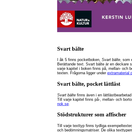
Svart bälte
I åk 5 finns pocketboken,
Svart bälte
, som e
Berättande text.
Svart bälte
är en deckare s
varje kapitel i boken finns på, mellan- och bo
texten.
Frågorna ligger under
extramaterial 
Svart bälte, pocket lättläst
Svart bälte
finns även i en lättlästbearbeta
Till varje kapitel finns på-, mellan- och bor
nok.se
.
Stödstrukturer som affischer
Till varje texttyp finns tydliga exempeltexte
och bedömningsmatriser. De olika texttyper