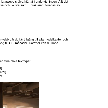
ärarwebb själva hjärtat i undervisningen. Allt det
Läsa och Skriva samt Språkläran, föregås av
webb där du får tillgång till alla modelltexter och
ång till i 12 månader. Därefter kan du köpa
ed fyra olika texttyper:
l)
mtal)
O)