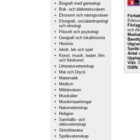
+
Biografi med genealogi
+
Bok- och biblioteksväsen
+
Ekonomi och näringsväsen
Förfat
Erikss
+
Etnografi, socialantropologi
Förlag
och etnologi
och A
+
Filosofi och psykologi
Mediat
+
Geografi och lokalhistoria
Bandt
+
Historia
Utgive
Språk:
+
Idrott, lek och spel
Antal 
+
Konst, musik, teater, film
Uppla
och fotokonst
Vikt:
3
+
Litteraturvetenskap
ISBN:
+
Mat och Dryck
+
Matematik
+
Medicin
+
Militärväsen
+
Musikalier
+
Musikinspelningar
+
Naturvetenskap
+
Religion
+
Samhälls- och
rättsvetenskap
+
Skönlitteratur
+
Språkvetenskap