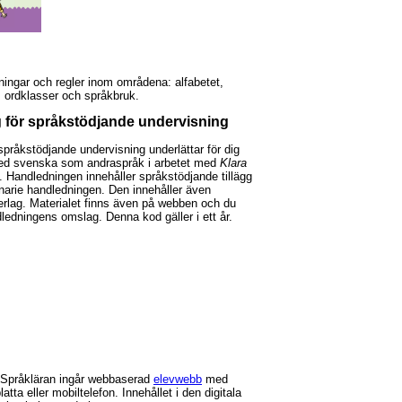
ningar och regler inom områdena: alfabetet,
 ordklasser och språkbruk.
 för språkstödjande undervisning
pråkstödjande undervisning underlättar för dig
 med svenska som andraspråk i arbetet med
Klara
. Handledningen innehåller språkstödjande tillägg
dinarie handledningen. Den innehåller även
erlag. Materialet finns även på webben och du
ledningens omslag. Denna kod gäller i ett år.
i Språkläran ingår webbaserad
elevwebb
med
atta eller mobiltelefon. Innehållet i den digitala