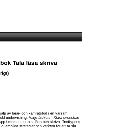
bok Tala läsa skriva
rigt)
lp av lärar- och kamratstöd i en varsam
ledd undervisning. Varje årskurs i
Klara svenskan
 upp i momenten tala, läsa och skriva. Texttypens
ig lämpliga strategier och verktyg för att ta sig