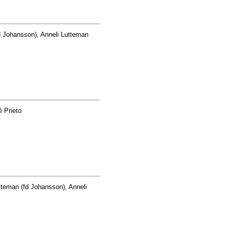
d Johansson), Anneli Lutteman
é Prieto
tteman (fd Johansson), Anneli