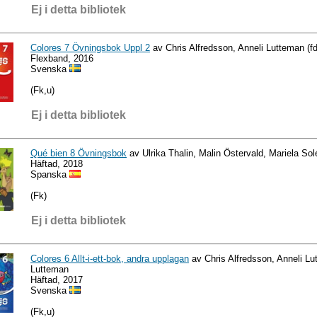
Ej i detta bibliotek
Colores 7 Övningsbok Uppl 2
av Chris Alfredsson, Anneli Lutteman (f
Flexband, 2016
Svenska
(Fk,u)
Ej i detta bibliotek
Qué bien 8 Övningsbok
av Ulrika Thalin, Malin Östervald, Mariela Sol
Häftad, 2018
Spanska
(Fk)
Ej i detta bibliotek
Colores 6 Allt-i-ett-bok, andra upplagan
av Chris Alfredsson, Anneli Lu
Lutteman
Häftad, 2017
Svenska
(Fk,u)