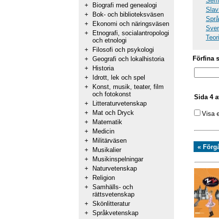
Semi
+
Biografi med genealogi
Slav
+
Bok- och biblioteksväsen
Språ
+
Ekonomi och näringsväsen
Sve
+
Etnografi, socialantropologi
Teori
och etnologi
+
Filosofi och psykologi
Förfina 
+
Geografi och lokalhistoria
+
Historia
+
Idrott, lek och spel
+
Konst, musik, teater, film
och fotokonst
Sida 4 a
+
Litteraturvetenskap
+
Mat och Dryck
Visa 
+
Matematik
+
Medicin
+
Militärväsen
« Förg
+
Musikalier
+
Musikinspelningar
+
Naturvetenskap
+
Religion
+
Samhälls- och
rättsvetenskap
+
Skönlitteratur
+
Språkvetenskap