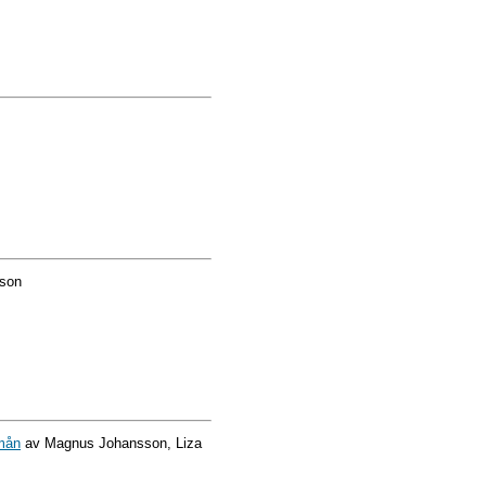
sson
 mån
av Magnus Johansson, Liza