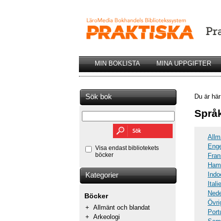
MIN BOKLISTA
MINA UPPGIFTER
Sök bok
Du är hä
Språ
Allm
Enge
Visa endast bibliotekets
böcker
Fran
Hami
Indo
Kategorier
Ital
Nede
Böcker
Övri
+
Allmänt och blandat
Port
+
Arkeologi