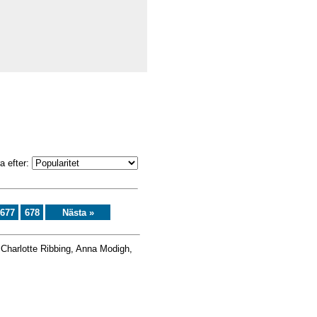
a efter:
677
678
Nästa »
 Charlotte Ribbing, Anna Modigh,