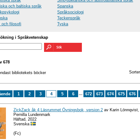
tiska språk
Sino-tibetanska och austroasiatiska språk
iska och baltiska språk
Spanska
kpsykologi
Språksociologi
nska
Teckenspråk
 och filosofi
Tyska
sökning i Språkvetenskap
v 678
Sorter
endast bibliotekets böcker
...
ående
1
2
3
4
5
6
672
673
674
675
676
ZickZack åk 4 Läsrummet Övningsbok, version 2
av Karin Lönnqvist,
Pernilla Lundenmark
Häftad, 2022
Svenska
(Fc)