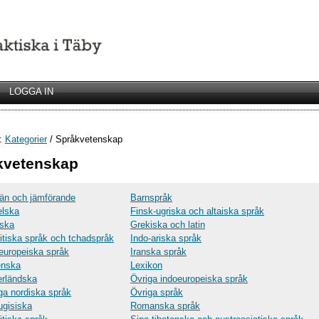
LOGGA IN
r:
Kategorier
/ Språkvetenskap
kvetenskap
än och jämförande
Barnspråk
lska
Finsk-ugriska och altaiska språk
ska
Grekiska och latin
tiska språk och tchadspråk
Indo-ariska språk
europeiska språk
Iranska språk
ienska
Lexikon
rländska
Övriga indoeuropeiska språk
ga nordiska språk
Övriga språk
ugisiska
Romanska språk