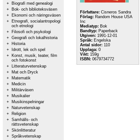
+
Biografi med genealogi
+
Bok- och biblioteksväsen
Författare:
Cisneros Sandra
+
Ekonomi och näringsväsen
Förlag:
Random House USA
+
Etnografi, socialantropologi
Inc
och etnologi
Mediatyp:
Bok
Bandtyp:
Paperback
+
Filosofi och psykologi
Utgiven:
1991-12-01
+
Geografi och lokalhistoria
Språk:
Engelska
+
Historia
Antal sidor:
110
+
Idrott, lek och spel
Upplaga:
0
Vikt:
159g
+
Konst, musik, teater, film
ISBN:
0679734772
och fotokonst
+
Litteraturvetenskap
+
Mat och Dryck
+
Matematik
+
Medicin
+
Militärväsen
+
Musikalier
+
Musikinspelningar
+
Naturvetenskap
+
Religion
+
Samhälls- och
rättsvetenskap
+
Skönlitteratur
+
Språkvetenskap