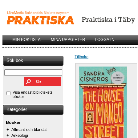
MIN BOKLISTA
MINA UPPGIFTER
LOGGA IN
Tillbaka
Sök bok
Visa endast bibliotekets
böcker
Kategorier
Böcker
+
Allmänt och blandat
+
Arkeologi