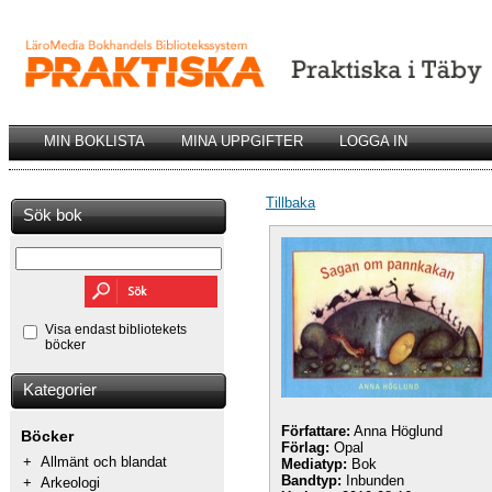
MIN BOKLISTA
MINA UPPGIFTER
LOGGA IN
Tillbaka
Sök bok
Visa endast bibliotekets
böcker
Kategorier
Författare:
Anna Höglund
Böcker
Förlag:
Opal
+
Allmänt och blandat
Mediatyp:
Bok
Bandtyp:
Inbunden
+
Arkeologi