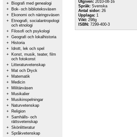
Utgiven:
2010-08-16
+
Biografi med genealogi
Språk:
Svenska
+
Bok- och biblioteksväsen
Antal sidor:
26
+
Ekonomi och näringsväsen
Upplaga:
1
Vikt:
298g
+
Etnografi, socialantropologi
ISBN:
7299-400-3
och etnologi
+
Filosofi och psykologi
+
Geografi och lokalhistoria
+
Historia
+
Idrott, lek och spel
+
Konst, musik, teater, film
och fotokonst
+
Litteraturvetenskap
+
Mat och Dryck
+
Matematik
+
Medicin
+
Militärväsen
+
Musikalier
+
Musikinspelningar
+
Naturvetenskap
+
Religion
+
Samhälls- och
rättsvetenskap
+
Skönlitteratur
+
Språkvetenskap