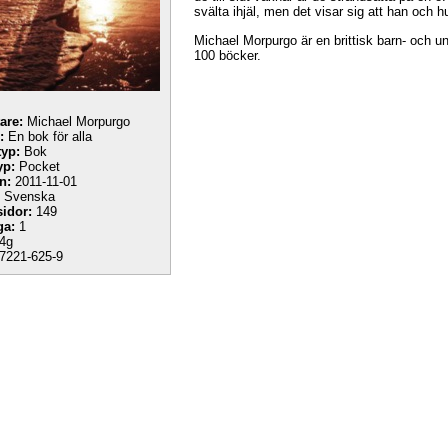
svälta ihjäl, men det visar sig att han och
Michael Morpurgo är en brittisk barn- och u
100 böcker.
tare:
Michael Morpurgo
:
En bok för alla
yp:
Bok
yp:
Pocket
n:
2011-11-01
Svenska
sidor:
149
ga:
1
4g
7221-625-9