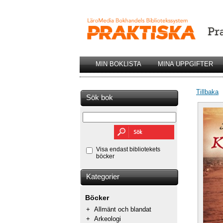
MIN BOKLISTA
MINA UPPGIFTER
Tillbaka
Sök bok
Visa endast bibliotekets
böcker
Kategorier
Böcker
+
Allmänt och blandat
+
Arkeologi