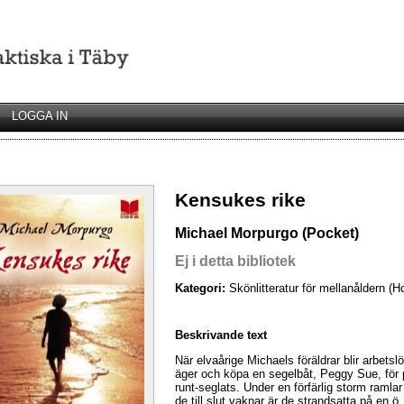
LOGGA IN
Kensukes rike
Michael Morpurgo (Pocket)
Ej i detta bibliotek
Kategori:
Skönlitteratur för mellanåldern (H
Beskrivande text
När elvaårige Michaels föräldrar blir arbetsl
äger och köpa en segelbåt, Peggy Sue, för p
runt-seglats. Under en förfärlig storm ramla
de till slut vaknar är de strandsatta på en 