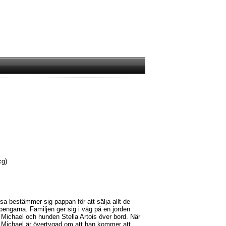
cg)
ösa bestämmer sig pappan för att sälja allt de
engarna. Familjen ger sig i väg på en jorden
r Michael och hunden Stella Artois över bord. När
ö. Michael är övertygad om att han kommer att