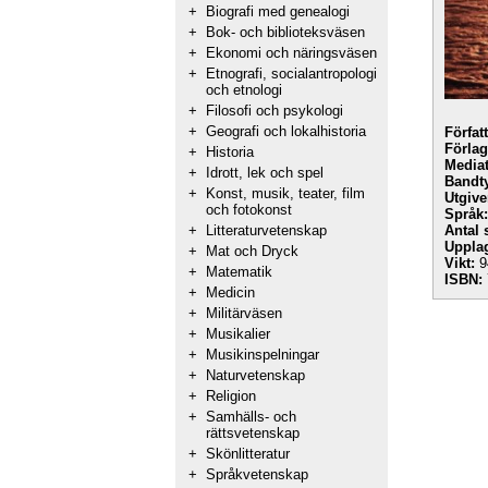
+
Biografi med genealogi
+
Bok- och biblioteksväsen
+
Ekonomi och näringsväsen
+
Etnografi, socialantropologi
och etnologi
+
Filosofi och psykologi
+
Geografi och lokalhistoria
Förfat
Förlag
+
Historia
Mediat
+
Idrott, lek och spel
Bandt
+
Konst, musik, teater, film
Utgive
och fotokonst
Språk:
+
Litteraturvetenskap
Antal 
Uppla
+
Mat och Dryck
Vikt:
9
+
Matematik
ISBN:
+
Medicin
+
Militärväsen
+
Musikalier
+
Musikinspelningar
+
Naturvetenskap
+
Religion
+
Samhälls- och
rättsvetenskap
+
Skönlitteratur
+
Språkvetenskap