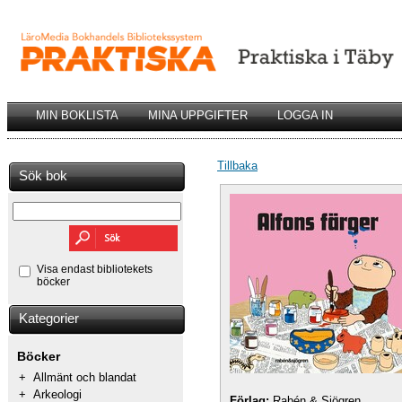
MIN BOKLISTA
MINA UPPGIFTER
LOGGA IN
Tillbaka
Sök bok
Visa endast bibliotekets
böcker
Kategorier
Böcker
+
Allmänt och blandat
+
Arkeologi
Förlag:
Rabén & Sjögren