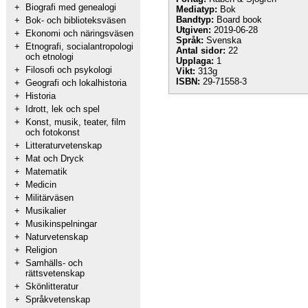
+
Biografi med genealogi
Mediatyp:
Bok
Bandtyp:
Board book
+
Bok- och biblioteksväsen
Utgiven:
2019-06-28
+
Ekonomi och näringsväsen
Språk:
Svenska
+
Etnografi, socialantropologi
Antal sidor:
22
och etnologi
Upplaga:
1
+
Filosofi och psykologi
Vikt:
313g
ISBN:
29-71558-3
+
Geografi och lokalhistoria
+
Historia
+
Idrott, lek och spel
+
Konst, musik, teater, film
och fotokonst
+
Litteraturvetenskap
+
Mat och Dryck
+
Matematik
+
Medicin
+
Militärväsen
+
Musikalier
+
Musikinspelningar
+
Naturvetenskap
+
Religion
+
Samhälls- och
rättsvetenskap
+
Skönlitteratur
+
Språkvetenskap