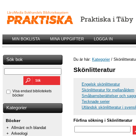
MIN BOKLISTA
MINA UPPGIFTER
LOGGA IN
Sök bok
Du är här:
Kategorier
/ Skönlitteratu
Skönlitteratur
Engelsk skönlitteratur
Skönlitteratur för mellanåldern
Visa endast bibliotekets
böcker
Småbarnsberättelser och sago
Tecknade serier
Utländsk skönlitteratur i sven
Kategorier
Förfina sökning i Skönlitteratur
Böcker
+
Allmänt och blandat
+
Arkeologi