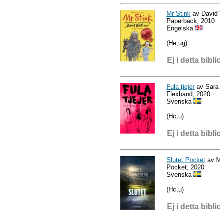
Mr Stink
av David 
Paperback, 2010
Engelska
(He,ug)
Ej i detta bibli
Fula tjejer
av Sara 
Flexband, 2020
Svenska
(Hc,u)
Ej i detta bibli
Slutet Pocket
av M
Pocket, 2020
Svenska
(Hc,u)
Ej i detta bibli