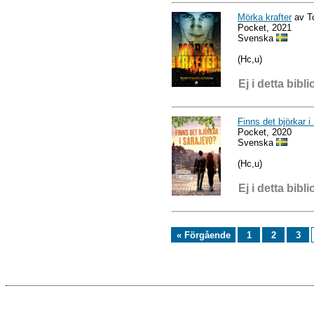
Mörka krafter
av T
Pocket, 2021
Svenska
(Hc,u)
Ej i detta bibli
Finns det björkar i
Pocket, 2020
Svenska
(Hc,u)
Ej i detta bibli
« Förgående
1
2
3