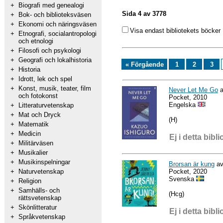
+
Biografi med genealogi
Sida 4 av 3778
+
Bok- och biblioteksväsen
+
Ekonomi och näringsväsen
Visa endast bibliotekets böcker
+
Etnografi, socialantropologi
och etnologi
+
Filosofi och psykologi
+
Geografi och lokalhistoria
« Förgående
1
2
3
+
Historia
+
Idrott, lek och spel
+
Konst, musik, teater, film
Never Let Me Go
a
och fotokonst
Pocket, 2010
Engelska
+
Litteraturvetenskap
+
Mat och Dryck
(H)
+
Matematik
+
Medicin
Ej i detta bibli
+
Militärväsen
+
Musikalier
+
Musikinspelningar
Brorsan är kung
av
Pocket, 2020
+
Naturvetenskap
Svenska
+
Religion
+
Samhälls- och
(Hcg)
rättsvetenskap
+
Skönlitteratur
Ej i detta bibli
+
Språkvetenskap