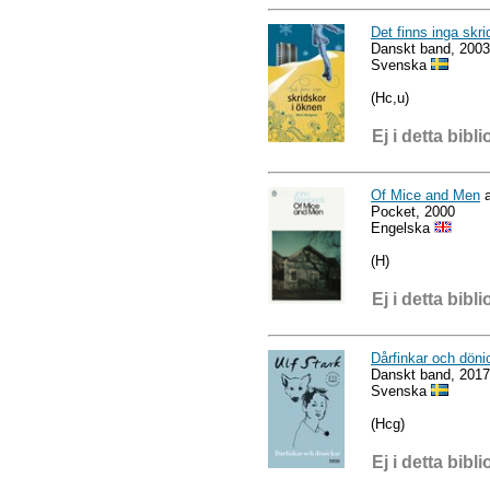
Det finns inga skri
Danskt band, 2003
Svenska
(Hc,u)
Ej i detta bibli
Of Mice and Men
a
Pocket, 2000
Engelska
(H)
Ej i detta bibli
Dårfinkar och döni
Danskt band, 2017
Svenska
(Hcg)
Ej i detta bibli