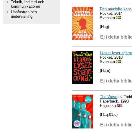
+
Teknik, industri och
kommunikationer
Den magiska keps
+
Uppfostran och
Pocket, 2014
undervisning
Svenska
(Hcg)
Ej i detta bibli
I taket lyser stjärn
Pocket, 2010
Svenska
(Hc,u)
Ej i detta bibli
The Wave
av Todd
Paperback, 1993
Engelska
(Hcq.01,u)
Ej i detta bibli