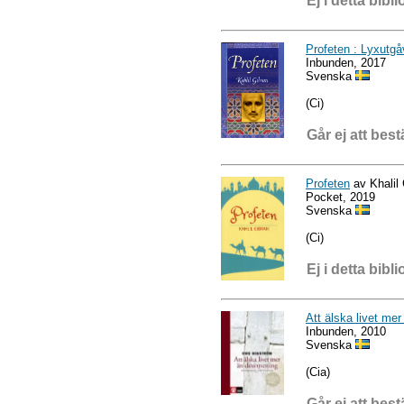
Ej i detta bibli
Profeten : Lyxutgå
Inbunden, 2017
Svenska
(Ci)
Går ej att best
Profeten
av Khalil 
Pocket, 2019
Svenska
(Ci)
Ej i detta bibli
Att älska livet me
Inbunden, 2010
Svenska
(Cia)
Går ej att best