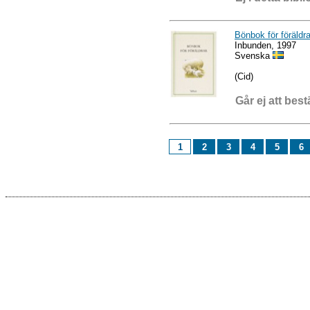
Bönbok för föräldra
Inbunden, 1997
Svenska
(Cid)
Går ej att best
1
2
3
4
5
6