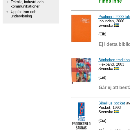
Finns inne
+
Teknik, industri och
kommunikationer
+
Uppfostran och
undervisning
Psalmer i 2000-tal
Inbunden, 2006
Svenska
(Cib)
Ej i detta bibli
Bönboken tradition
Flexband, 2003
Svenska
(Cid)
Går ej att best
Bibelljus pocket
av
Pocket, 1993
Svenska
(Cia)