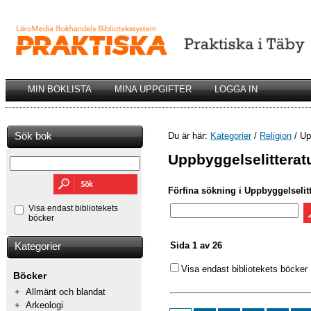
MIN BOKLISTA
MINA UPPGIFTER
LOGGA IN
Sök bok
Du är här:
Kategorier
/
Religion
/ Up
Uppbyggelselitterat
Förfina sökning i Uppbyggelselitt
Visa endast bibliotekets
böcker
Sida 1 av 26
Kategorier
Visa endast bibliotekets böcker
Böcker
+
Allmänt och blandat
+
Arkeologi