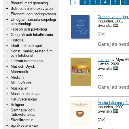
1
2
3
4
5
6
+
Biografi med genealogi
+
Bok- och biblioteksväsen
+
Ekonomi och näringsväsen
Du som vill att jag
+
Etnografi, socialantropologi
Inbunden, 2002
och etnologi
Svenska
+
Filosofi och psykologi
(Cid)
+
Geografi och lokalhistoria
+
Historia
Går ej att best
+
Idrott, lek och spel
+
Konst, musik, teater, film
och fotokonst
Julspel
av Myra E
+
Litteraturvetenskap
Häftad, 2020
+
Mat och Dryck
Svenska
+
Matematik
(Ci)
+
Medicin
+
Militärväsen
Går ej att best
+
Musikalier
+
Musikinspelningar
+
Naturvetenskap
Andlig Läsning från
+
Religion
Inbunden, 1900
+
Samhälls- och
Svenska
rättsvetenskap
(Cia)
+
Skönlitteratur
+
Språkvetenskap