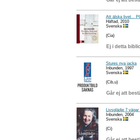
Att älska livet...
Häftad, 2010
Svenska
(Cia)
Ej i detta bibli
Stures nya jacka
Inbunden, 1997
Svenska
(Cib,u)
Går ej att best
Livsglädje 7 vägar 
Inbunden, 2004
Svenska
(Ci)
Går ej att best