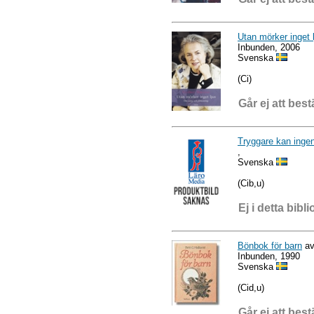
Utan mörker inget 
Inbunden, 2006
Svenska
(Ci)
Går ej att best
Tryggare kan inge
,
Svenska
(Cib,u)
Ej i detta bibli
Bönbok för barn
av
Inbunden, 1990
Svenska
(Cid,u)
Går ej att best