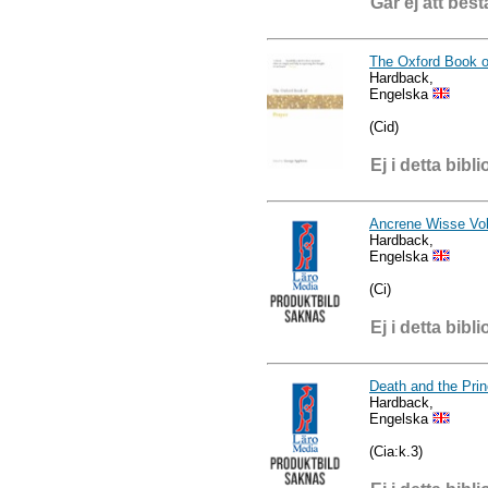
Går ej att best
The Oxford Book o
Hardback,
Engelska
(Cid)
Ej i detta bibli
Ancrene Wisse Vo
Hardback,
Engelska
(Ci)
Ej i detta bibli
Death and the Pri
Hardback,
Engelska
(Cia:k.3)