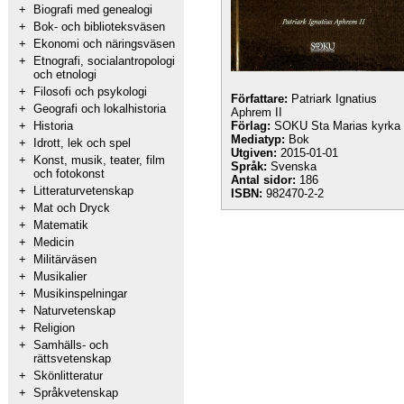
+
Biografi med genealogi
+
Bok- och biblioteksväsen
+
Ekonomi och näringsväsen
+
Etnografi, socialantropologi
och etnologi
+
Filosofi och psykologi
Författare:
Patriark Ignatius
+
Geografi och lokalhistoria
Aphrem II
+
Historia
Förlag:
SOKU Sta Marias kyrka
Mediatyp:
Bok
+
Idrott, lek och spel
Utgiven:
2015-01-01
+
Konst, musik, teater, film
Språk:
Svenska
och fotokonst
Antal sidor:
186
+
Litteraturvetenskap
ISBN:
982470-2-2
+
Mat och Dryck
+
Matematik
+
Medicin
+
Militärväsen
+
Musikalier
+
Musikinspelningar
+
Naturvetenskap
+
Religion
+
Samhälls- och
rättsvetenskap
+
Skönlitteratur
+
Språkvetenskap