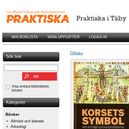
MIN BOKLISTA
MINA UPPGIFTER
LOGGA IN
Tillbaka
Sök bok
Visa endast bibliotekets
böcker
Kategorier
Böcker
+
Allmänt och blandat
+
Arkeologi