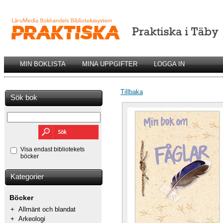
MIN BOKLISTA
MINA UPPGIFTER
LOGGA IN
Tillbaka
Sök bok
Visa endast bibliotekets
böcker
Kategorier
Böcker
+
Allmänt och blandat
+
Arkeologi