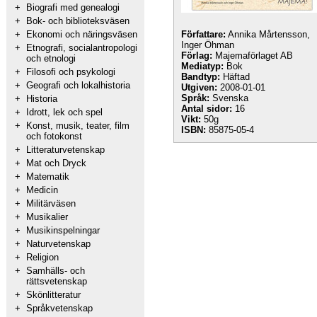
+
Biografi med genealogi
+
Bok- och biblioteksväsen
+
Ekonomi och näringsväsen
Författare:
Annika Mårtensson,
Inger Öhman
+
Etnografi, socialantropologi
Förlag:
Majemaförlaget AB
och etnologi
Mediatyp:
Bok
+
Filosofi och psykologi
Bandtyp:
Häftad
+
Geografi och lokalhistoria
Utgiven:
2008-01-01
Språk:
Svenska
+
Historia
Antal sidor:
16
+
Idrott, lek och spel
Vikt:
50g
+
Konst, musik, teater, film
ISBN:
85875-05-4
och fotokonst
+
Litteraturvetenskap
+
Mat och Dryck
+
Matematik
+
Medicin
+
Militärväsen
+
Musikalier
+
Musikinspelningar
+
Naturvetenskap
+
Religion
+
Samhälls- och
rättsvetenskap
+
Skönlitteratur
+
Språkvetenskap