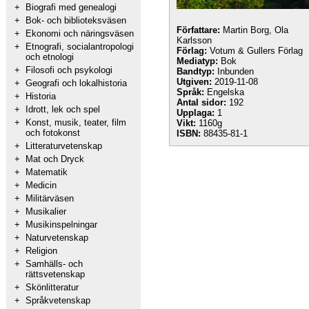
+
Biografi med genealogi
+
Bok- och biblioteksväsen
Författare:
Martin Borg, Ola
+
Ekonomi och näringsväsen
Karlsson
+
Etnografi, socialantropologi
Förlag:
Votum & Gullers Förlag
och etnologi
Mediatyp:
Bok
+
Filosofi och psykologi
Bandtyp:
Inbunden
Utgiven:
2019-11-08
+
Geografi och lokalhistoria
Språk:
Engelska
+
Historia
Antal sidor:
192
+
Idrott, lek och spel
Upplaga:
1
+
Konst, musik, teater, film
Vikt:
1160g
och fotokonst
ISBN:
88435-81-1
+
Litteraturvetenskap
+
Mat och Dryck
+
Matematik
+
Medicin
+
Militärväsen
+
Musikalier
+
Musikinspelningar
+
Naturvetenskap
+
Religion
+
Samhälls- och
rättsvetenskap
+
Skönlitteratur
+
Språkvetenskap