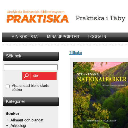
MIN BOKLISTA
MINA UPPGIFTER
LOGGA IN
Tillbaka
Sök bok
Visa endast bibliotekets
böcker
Kategorier
Böcker
+
Allmänt och blandat
+
Arkeologi