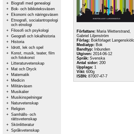
+
Biografi med genealogi
+
Bok- och biblioteksväsen
+
Ekonomi och näringsväsen
+
Etnografi, socialantropologi
och etnologi
+
Filosofi och psykologi
Författare:
Maria Wetterstrand,
Gabriel Liljenström
+
Geografi och lokalhistoria
Förlag:
Bokförlaget Langenskiöl
+
Historia
Mediatyp:
Bok
+
Idrott, lek och spel
Bandtyp:
Inbunden
+
Konst, musik, teater, film
Utgiven:
2014-06-12
och fotokonst
Språk:
Svenska
Antal sidor:
200
+
Litteraturvetenskap
Upplaga:
1
+
Mat och Dryck
Vikt:
600g
+
Matematik
ISBN:
87007-47-7
+
Medicin
+
Militärväsen
+
Musikalier
+
Musikinspelningar
+
Naturvetenskap
+
Religion
+
Samhälls- och
rättsvetenskap
+
Skönlitteratur
+
Språkvetenskap