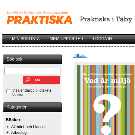
MIN BOKLISTA
MINA UPPGIFTER
LOGGA IN
Tillbaka
Sök bok
Visa endast bibliotekets
böcker
Kategorier
Böcker
+
Allmänt och blandat
+
Arkeologi