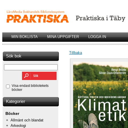
MIN BOKLISTA
MINA UPPGIFTER
LOGGA IN
Tillbaka
Sök bok
Visa endast bibliotekets
böcker
Kategorier
Böcker
+
Allmänt och blandat
+
Arkeologi