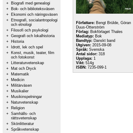
+
Biografi med genealogi
+
Bok- och biblioteksväsen
+
Ekonomi och näringsväsen
+
Etnografi, socialantropologi
Författare:
Bengt Brülde, Göran
och etnologi
Duus-Otterström
+
Filosofi och psykologi
Förlag:
Bokförlaget Thales
+
Geografi och lokalhistoria
Mediatyp:
Bok
Bandtyp:
Danskt band
+
Historia
Utgiven:
2015-09-08
+
Idrott, lek och spel
Språk:
Svenska
+
Konst, musik, teater, film
Antal sidor:
318
och fotokonst
Upplaga:
1
+
Litteraturvetenskap
Vikt:
514g
ISBN:
7235-099-1
+
Mat och Dryck
+
Matematik
+
Medicin
+
Militärväsen
+
Musikalier
+
Musikinspelningar
+
Naturvetenskap
+
Religion
+
Samhälls- och
rättsvetenskap
+
Skönlitteratur
+
Språkvetenskap