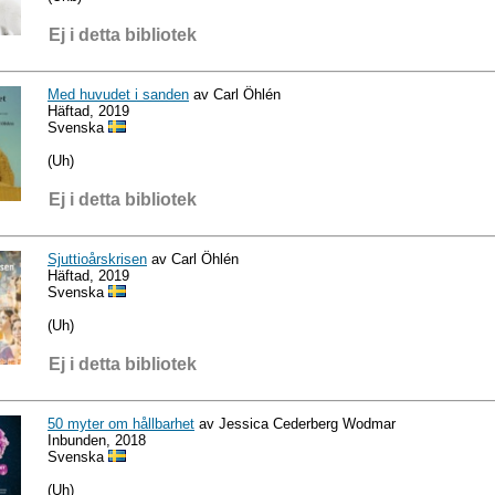
Ej i detta bibliotek
Med huvudet i sanden
av Carl Öhlén
Häftad, 2019
Svenska
(Uh)
Ej i detta bibliotek
Sjuttioårskrisen
av Carl Öhlén
Häftad, 2019
Svenska
(Uh)
Ej i detta bibliotek
50 myter om hållbarhet
av Jessica Cederberg Wodmar
Inbunden, 2018
Svenska
(Uh)