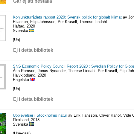
Går ej att beställa
Konjunkturrådets rapport 2020: Svensk politik för globalt klimat
av Joh
Eliasson, Filip Johnsson, Per Krusell, Therese Lindahl
Häftad, 2020
Svenska
(Uh)
Ej i detta bibliotek
SNS Economic Policy Council Report 2020 : Swedish Policy for Globa
Åsa Romson, Jonas Nycander, Therese Lindahl, Per Krusell, Filip Jo
Halvklotband, 2020
Engelska
(Uh)
Ej i detta bibliotek
Upplevelser i Stockholms natur
av Erik Hansson, Oliver Karlöf, Vide 
Flexband, 2018
Svenska
(Uhe-caal)