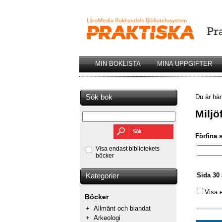
MIN BOKLISTA
MINA UPPGIFTER
Sök bok
Du är hä
Miljö
Förfina 
Visa endast bibliotekets
böcker
Sida 30 
Kategorier
Visa 
Böcker
+
Allmänt och blandat
+
Arkeologi