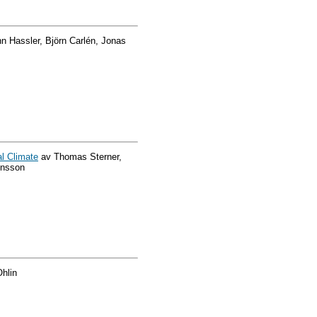
n Hassler, Björn Carlén, Jonas
l Climate
av Thomas Sterner,
hnsson
Ohlin