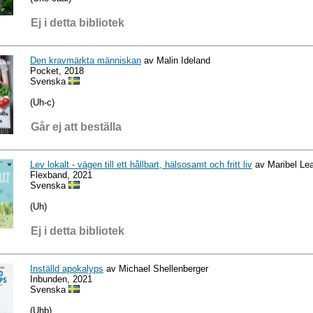
Ej i detta bibliotek
Den kravmärkta människan
av Malin Ideland
Pocket, 2018
Svenska
(Uh-c)
Går ej att beställa
Lev lokalt - vägen till ett hållbart, hälsosamt och fritt liv
av Maribel Lea
Flexband, 2021
Svenska
(Uh)
Ej i detta bibliotek
Inställd apokalyps
av Michael Shellenberger
Inbunden, 2021
Svenska
(Uhb)