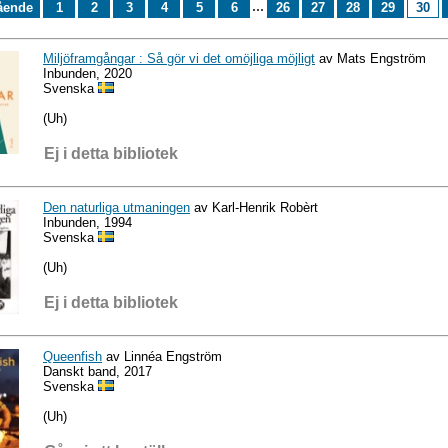
...
ående
1
2
3
4
5
6
26
27
28
29
30
Miljöframgångar : Så gör vi det omöjliga möjligt
av Mats Engström
Inbunden, 2020
Svenska
(Uh)
Ej i detta bibliotek
Den naturliga utmaningen
av Karl-Henrik Robèrt
Inbunden, 1994
Svenska
(Uh)
Ej i detta bibliotek
Queenfish
av Linnéa Engström
Danskt band, 2017
Svenska
(Uh)