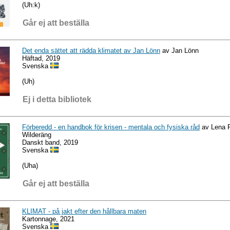
(Uh:k)
Går ej att beställa
Det enda sättet att rädda klimatet av Jan Lönn
av Jan Lönn
Häftad, 2019
Svenska
(Uh)
Ej i detta bibliotek
Förberedd - en handbok för krisen - mentala och fysiska råd
av Lena P
Wilderäng
Danskt band, 2019
Svenska
(Uha)
Går ej att beställa
KLIMAT - på jakt efter den hållbara maten
Kartonnage, 2021
Svenska