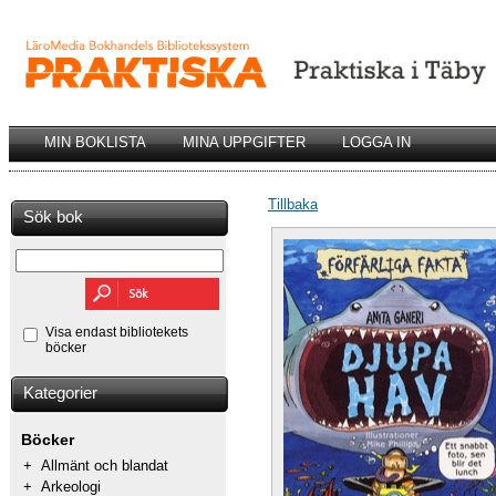
MIN BOKLISTA
MINA UPPGIFTER
LOGGA IN
Tillbaka
Sök bok
Visa endast bibliotekets
böcker
Kategorier
Böcker
+
Allmänt och blandat
+
Arkeologi