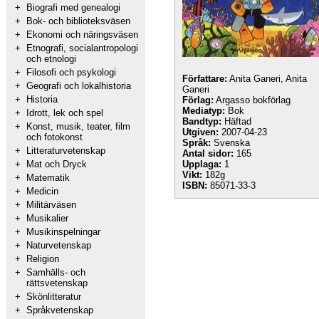
+
Biografi med genealogi
+
Bok- och biblioteksväsen
+
Ekonomi och näringsväsen
+
Etnografi, socialantropologi
och etnologi
+
Filosofi och psykologi
Författare:
Anita Ganeri, Anita
+
Geografi och lokalhistoria
Ganeri
+
Historia
Förlag:
Argasso bokförlag
Mediatyp:
Bok
+
Idrott, lek och spel
Bandtyp:
Häftad
+
Konst, musik, teater, film
Utgiven:
2007-04-23
och fotokonst
Språk:
Svenska
+
Litteraturvetenskap
Antal sidor:
165
+
Mat och Dryck
Upplaga:
1
Vikt:
182g
+
Matematik
ISBN:
85071-33-3
+
Medicin
+
Militärväsen
+
Musikalier
+
Musikinspelningar
+
Naturvetenskap
+
Religion
+
Samhälls- och
rättsvetenskap
+
Skönlitteratur
+
Språkvetenskap