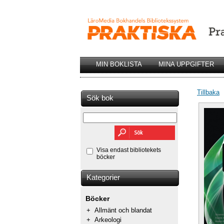
MIN BOKLISTA
MINA UPPGIFTER
Tillbaka
Sök bok
Visa endast bibliotekets
böcker
Kategorier
Böcker
+
Allmänt och blandat
+
Arkeologi