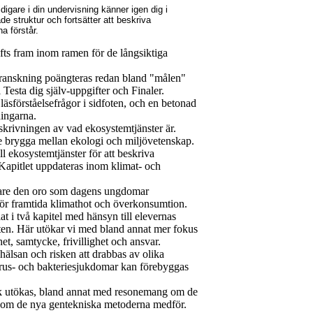
gare i din undervisning känner igen dig i
e struktur och fortsätter att beskriva
a förstår.
yfts fram inom ramen för de långsiktiga
granskning poängteras redan bland "målen"
 Testa dig själv-uppgifter och Finaler.
läsförståelsefrågor i sidfoten, och en betonad
ingarna.
eskrivningen av vad ekosystemtjänster är.
re brygga mellan ekologi och miljövetenskap.
ill ekosystemtjänster för att beskriva
Kapitlet uppdateras inom klimat- och
gare den oro som dagens ungdomar
ör framtida klimathot och överkonsumtion.
at i två kapitel med hänsyn till elevernas
en. Här utökar vi med bland annat mer fokus
dhet, samtycke, frivillighet och ansvar.
 hälsan och risken att drabbas av olika
rus- och bakteriesjukdomar kan förebyggas
ik utökas, bland annat med resonemang om de
som de nya gentekniska metoderna medför.