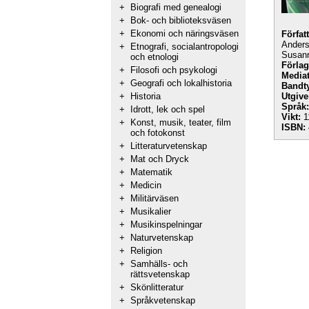
+
Biografi med genealogi
+
Bok- och biblioteksväsen
+
Ekonomi och näringsväsen
Förfat
Anders
+
Etnografi, socialantropologi
Susann
och etnologi
Förlag
+
Filosofi och psykologi
Mediat
+
Geografi och lokalhistoria
Bandt
+
Historia
Utgive
Språk:
+
Idrott, lek och spel
Vikt:
1
+
Konst, musik, teater, film
ISBN:
och fotokonst
+
Litteraturvetenskap
+
Mat och Dryck
+
Matematik
+
Medicin
+
Militärväsen
+
Musikalier
+
Musikinspelningar
+
Naturvetenskap
+
Religion
+
Samhälls- och
rättsvetenskap
+
Skönlitteratur
+
Språkvetenskap