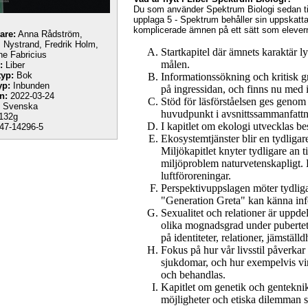
Du som använder Spektrum Biologi sedan tidi
upplaga 5 - Spektrum behåller sin uppskattad
komplicerade ämnen på ett sätt som elevern
tare:
Anna Rådström,
 Nystrand, Fredrik Holm,
Startkapitel där ämnets karaktär l
e Fabricius
målen.
:
Liber
yp:
Bok
Informationssökning och kritisk 
yp:
Inbunden
på ingressidan, och finns nu med i
n:
2022-03-24
Stöd för läsförståelsen ges genom 
Svenska
huvudpunkt i avsnittssammanfattn
132g
I kapitlet om ekologi utvecklas b
47-14296-5
Ekosystemtjänster blir en tydliga
Miljökapitlet knyter tydligare an t
miljöproblem naturvetenskapligt. 
luftföroreningar.
Perspektivuppslagen möter tydli
"Generation Greta" kan känna inf
Sexualitet och relationer är uppdel
olika mognadsgrad under pubertet
på identiteter, relationer, jämställ
Fokus på hur vår livsstil påverkar
sjukdomar, och hur exempelvis vi
och behandlas.
Kapitlet om genetik och gentekn
möjligheter och etiska dilemman 